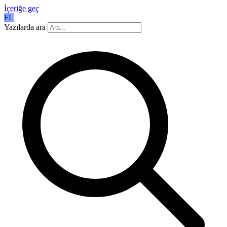
İçeriğe geç
FL
Yazılarda ara