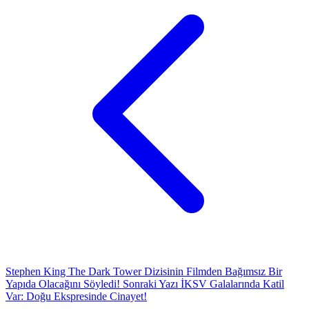
Stephen King The Dark Tower Dizisinin Filmden Bağımsız Bir
Yapıda Olacağını Söyledi!
Sonraki Yazı
İKSV Galalarında Katil
Var: Doğu Ekspresinde Cinayet!