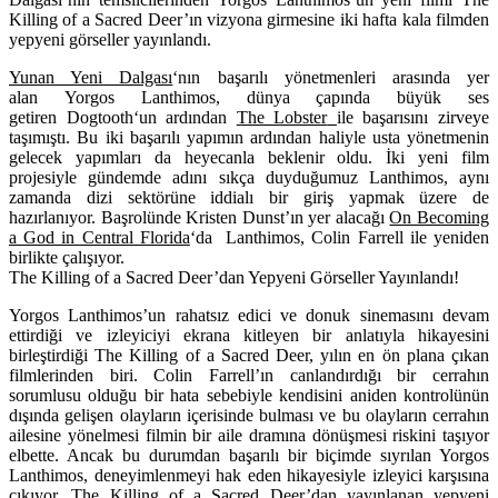
Killing of a Sacred Deer’ın vizyona girmesine iki hafta kala filmden
yepyeni görseller yayınlandı.
Yunan Yeni Dalgası
‘nın başarılı yönetmenleri arasında yer
alan
Yorgos Lanthimos
, dünya çapında büyük ses
getiren
Dogtooth
‘un ardından
The Lobster
ile başarısını zirveye
taşımıştı. Bu iki başarılı yapımın ardından haliyle usta yönetmenin
gelecek yapımları da heyecanla beklenir oldu. İki yeni film
projesiyle gündemde adını sıkça duyduğumuz Lanthimos, aynı
zamanda dizi sektörüne iddialı bir giriş yapmak üzere de
hazırlanıyor. Başrolünde Kristen Dunst’ın yer alacağı
On Becoming
a God in Central Florida
‘da Lanthimos, Colin Farrell ile yeniden
birlikte çalışıyor.
The Killing of a Sacred Deer’dan Yepyeni Görseller Yayınlandı!
Yorgos Lanthimos’un rahatsız edici ve donuk sinemasını devam
ettirdiği ve izleyiciyi ekrana kitleyen bir anlatıyla hikayesini
birleştirdiği
The Killing of a Sacred Deer
, yılın en ön plana çıkan
filmlerinden biri. Colin Farrell’ın canlandırdığı bir cerrahın
sorumlusu olduğu bir hata sebebiyle kendisini aniden kontrolünün
dışında gelişen olayların içerisinde bulması ve bu olayların cerrahın
ailesine yönelmesi filmin bir aile dramına dönüşmesi riskini taşıyor
elbette. Ancak bu durumdan başarılı bir biçimde sıyrılan Yorgos
Lanthimos, deneyimlenmeyi hak eden hikayesiyle izleyici karşısına
çıkıyor. The Killing of a Sacred Deer’dan yayınlanan yepyeni