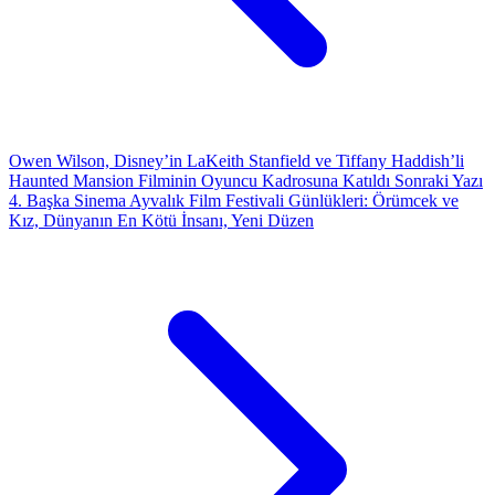
Owen Wilson, Disney’in LaKeith Stanfield ve Tiffany Haddish’li
Haunted Mansion Filminin Oyuncu Kadrosuna Katıldı
Sonraki Yazı
4. Başka Sinema Ayvalık Film Festivali Günlükleri: Örümcek ve
Kız, Dünyanın En Kötü İnsanı, Yeni Düzen