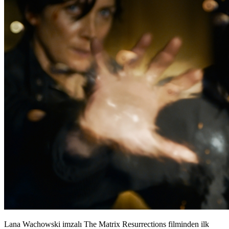
Lana Wachowski imzalı The Matrix Resurrections filminden ilk