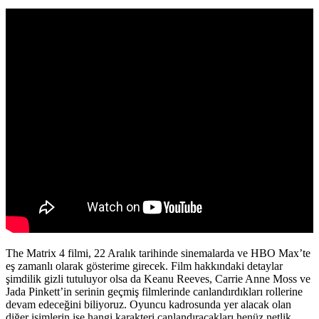
The Matrix 4 filmi, 22 Aralık tarihinde sinemalarda ve HBO Max’te
eş zamanlı olarak gösterime girecek. Film hakkındaki detaylar
şimdilik gizli tutuluyor olsa da Keanu Reeves, Carrie Anne Moss ve
Jada Pinkett’in serinin geçmiş filmlerinde canlandırdıkları rollerine
devam edeceğini biliyoruz. Oyuncu kadrosunda yer alacak olan
diğer isimlerin ise hangi karakteri canlandıracakları henüz netlik