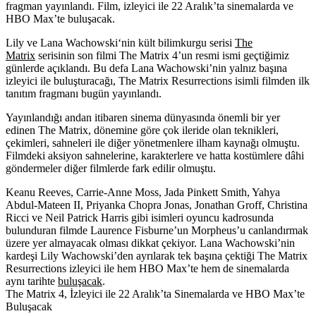
fragman yayınlandı. Film, izleyici ile 22 Aralık’ta sinemalarda ve
HBO Max’te buluşacak.
Lily
ve
Lana Wachowski
‘nin kült bilimkurgu serisi
The
Matrix
serisinin son filmi The Matrix 4’un resmi ismi geçtiğimiz
günlerde açıklandı. Bu defa Lana Wachowski’nin yalnız başına
izleyici ile buluşturacağı,
The Matrix Resurrections
isimli filmden ilk
tanıtım fragmanı bugün yayınlandı.
Yayınlandığı andan itibaren sinema dünyasında önemli bir yer
edinen The Matrix, dönemine göre çok ileride olan teknikleri,
çekimleri, sahneleri ile diğer yönetmenlere ilham kaynağı olmuştu.
Filmdeki aksiyon sahnelerine, karakterlere ve hatta kostümlere dâhi
göndermeler diğer filmlerde fark edilir olmuştu.
Keanu Reeves, Carrie-Anne Moss, Jada Pinkett Smith, Yahya
Abdul-Mateen II, Priyanka Chopra Jonas, Jonathan Groff, Christina
Ricci
ve
Neil Patrick Harris
gibi isimleri oyuncu kadrosunda
bulunduran filmde Laurence Fisburne’un Morpheus’u canlandırmak
üzere yer almayacak olması dikkat çekiyor. Lana Wachowski’nin
kardeşi Lily Wachowski’den ayrılarak tek başına çektiği The Matrix
Resurrections izleyici ile hem HBO Max’te hem de sinemalarda
aynı tarihte
buluşacak
.
The Matrix 4, İzleyici ile 22 Aralık’ta Sinemalarda ve HBO Max’te
Buluşacak