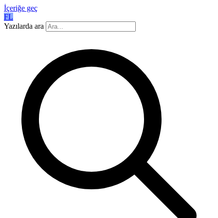
İçeriğe geç
FL
Yazılarda ara