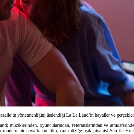
elle’in yönetmenliğini üstlendiği La La Land’in hayaller ve gerçekle
Land;
müziklerinden, oyuncularından, referanslarından ve atmosferinde
ına modern bir hava katan film, caz müziğe aşık piyanist Seb ile Hol