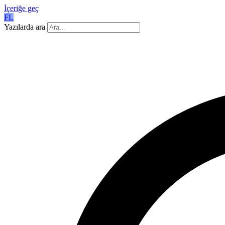
İçeriğe geç
FL
Yazılarda ara