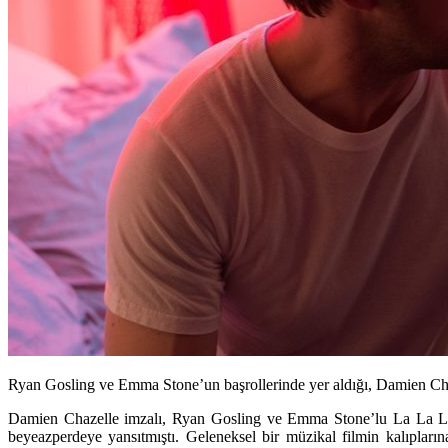
Ryan Gosling ve Emma Stone’un başrollerinde yer aldığı, Damien Chaz
Damien Chazelle
imzalı,
Ryan Gosling
ve
Emma Stone
’lu
La La 
beyeazperdeye yansıtmıştı. Geleneksel bir müzikal filmin kalıplar