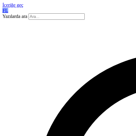
İçeriğe geç
FL
Yazılarda ara