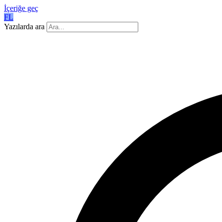
İçeriğe geç
FL
Yazılarda ara