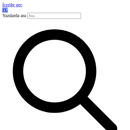
İçeriğe geç
FL
Yazılarda ara