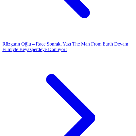
Rüzgarın Oğlu – Race
Sonraki Yazı
The Man From Earth Devam
Filmiyle Beyazperdeye Dönüyor!