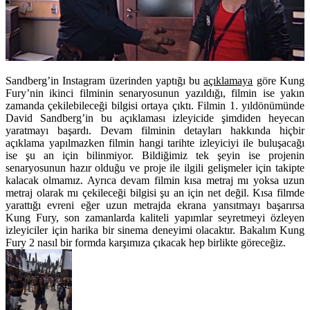
Sandberg’in Instagram üzerinden yaptığı bu
açıklamaya
göre Kung
Fury’nin ikinci filminin senaryosunun yazıldığı, filmin ise yakın
zamanda çekilebileceği bilgisi ortaya çıktı. Filmin 1. yıldönümünde
David Sandberg’in bu açıklaması izleyicide şimdiden heyecan
yaratmayı başardı. Devam filminin detayları hakkında hiçbir
açıklama yapılmazken filmin hangi tarihte izleyiciyi ile buluşacağı
ise şu an için bilinmiyor. Bildiğimiz tek şeyin ise projenin
senaryosunun hazır olduğu ve proje ile ilgili gelişmeler için takipte
kalacak olmamız. Ayrıca devam filmin kısa metraj mı yoksa uzun
metraj olarak mı çekileceği bilgisi şu an için net değil. Kısa filmde
yarattığı evreni eğer uzun metrajda ekrana yansıtmayı başarırsa
Kung Fury, son zamanlarda kaliteli yapımlar seyretmeyi özleyen
izleyiciler için harika bir sinema deneyimi olacaktır. Bakalım Kung
Fury 2 nasıl bir formda karşımıza çıkacak hep birlikte göreceğiz.