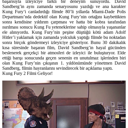
başarısıyla izleyiciye farklı bir deneyim sunuyordu. David
Sandberg’in aynı zamanda senaryosunu yazdığı ve ana karakter
Kung Fury
‘i canladırdığı filmde 80’li yıllarda Miami-Dade Polis
Departmanı’nda dedektif olan Kung Fury’nin ortağını kaybettikten
sonra kendisine yıldırım çarpması ve hatta bir kobra tarafından
ısırılması sonucu Kung Fu yeteneklerine sahip olmasıyla yaşananlar
ele alınıyordu. Kung Fury’nin peşine düştüğü kötü adam Adolf
Hitler’i yaklamak için zamanda yolculuk yaptığı filmde bu noktadan
sonra birçok göndermeyi izleyiciye gösteriyor. Bunu 30 dakikalık
kısa süresinde başaran film, David Sandberg’in hayal gücünden
beslenerek gerçekçi bir atmosferi de izleyici ile buluşturyor. Elde
ettiği barışı sonucunda geçen senenin en unutulmaz işlerinden biri
olan Kung Fury’nin çıkışının 1. yıldönümünde yönetmen David
Sandberg, filmin hayranlarını sevindirecek bir açıklama yaptı.
Kung Fury 2 Filmi Geliyor!