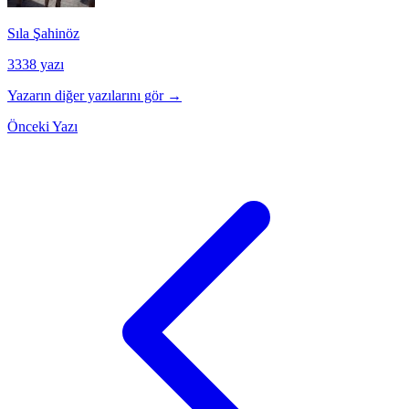
Sıla Şahinöz
3338 yazı
Yazarın diğer yazılarını gör →
Önceki Yazı