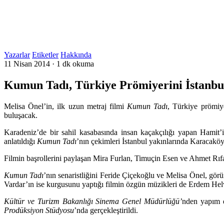
Yazarlar
Etiketler
Hakkında
11 Nisan 2014
·
1 dk okuma
Kumun Tadı, Türkiye Prömiyerini İstanbul
Melisa Önel’in, ilk uzun metraj filmi
Kumun Tadı
, Türkiye prömiy
buluşacak.
Karadeniz’de bir sahil kasabasında insan kaçakçılığı yapan Hamit’i
anlatıldığı
Kumun Tadı
’nın çekimleri İstanbul yakınlarında Karacaköy
Filmin başrollerini paylaşan Mira Furlan, Timuçin Esen ve Ahmet R
Kumun Tadı
’nın senaristliğini Feride Çiçekoğlu ve Melisa Önel, gör
Vardar’ın ise kurgusunu yaptığı filmin özgün müzikleri de Erdem Helv
Kültür ve Turizm Bakanlığı Sinema Genel Müdürlüğü
’
nden yapım 
Prodüksiyon Stüdyosu
’nda gerçekleştirildi.