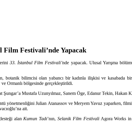
 Film Festivali’nde Yapacak
erini
33. İstanbul Film Festivali’
nde yapacak. Ulusal Yarışma bölümün
n, botanik bilimcisi olan yabancı bir kadınla ilişkisi ve kasabada 
 ve Ormanlı bölgesinde gerçekleştirildi.
ıfat Şungar’a Mustafa Uzunyılmaz, Sanem Öge, Edanur Tekin, Hakan Kar
üntü yönetmenliğini Julian Atanassov ve Meryem Yavuz yaparken, filmin
acıoğlu’na ait.
desteği alan
Kumun Tadı
’nın,
Selanik Film Festivali
Agora Works in P