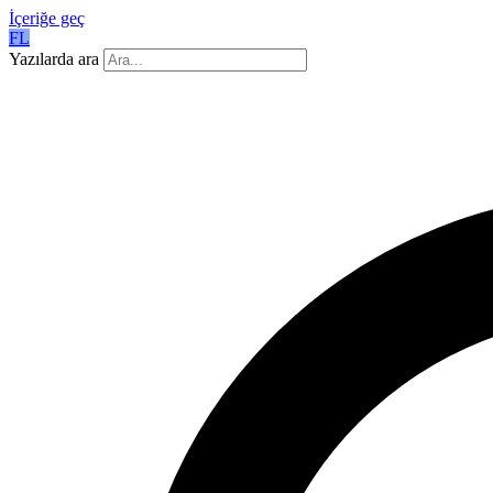
İçeriğe geç
FL
Yazılarda ara