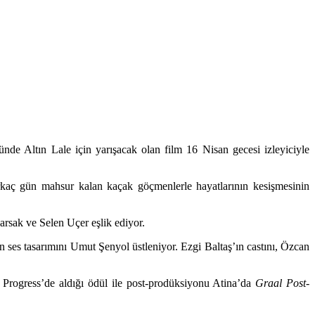
de Altın Lale için yarışacak olan film 16 Nisan gecesi izleyiciyle
birkaç gün mahsur kalan kaçak göçmenlerle hayatlarının kesişmesinin
sak ve Selen Uçer eşlik ediyor.
 ses tasarımını Umut Şenyol üstleniyor. Ezgi Baltaş’ın castını, Özcan
rogress’de aldığı ödül ile post-prodüksiyonu Atina’da
Graal Post-