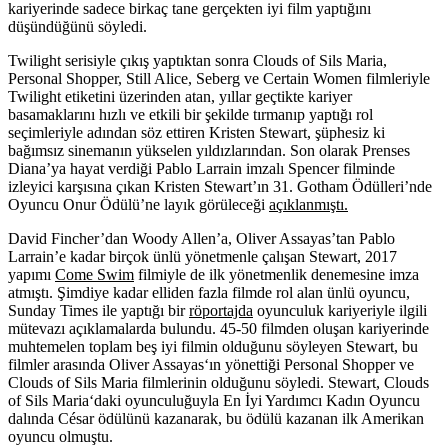
kariyerinde sadece birkaç tane gerçekten iyi film yaptığını
düşündüğünü söyledi.
Twilight serisiyle çıkış yaptıktan sonra
Clouds of Sils Maria,
Personal Shopper, Still Alice, Seberg
ve
Certain Women
filmleriyle
Twilight etiketini üzerinden atan, yıllar geçtikte kariyer
basamaklarını hızlı ve etkili bir şekilde tırmanıp yaptığı rol
seçimleriyle adından söz ettiren
Kristen Stewart,
şüphesiz ki
bağımsız sinemanın yükselen yıldızlarından. Son olarak Prenses
Diana’ya hayat verdiği
Pablo Larrain
imzalı
Spencer
filminde
izleyici karşısına çıkan Kristen Stewart’ın 31. Gotham Ödülleri’nde
Oyuncu Onur Ödülü’ne layık görüleceği
açıklanmıştı.
David Fincher’dan Woody Allen’a, Oliver Assayas’tan Pablo
Larrain’e kadar birçok ünlü yönetmenle çalışan Stewart, 2017
yapımı
Come Swim
filmiyle de ilk yönetmenlik denemesine imza
atmıştı. Şimdiye kadar elliden fazla filmde rol alan ünlü oyuncu,
Sunday Times ile yaptığı bir
röportajda
oyunculuk kariyeriyle ilgili
mütevazı açıklamalarda bulundu. 45-50 filmden oluşan kariyerinde
muhtemelen toplam beş iyi filmin olduğunu söyleyen Stewart, bu
filmler arasında
Oliver Assayas
‘ın yönettiği
Personal Shopper
ve
Clouds of Sils Maria
filmlerinin olduğunu söyledi. Stewart,
Clouds
of Sils Maria
‘daki oyunculuğuyla En İyi Yardımcı Kadın Oyuncu
dalında César ödülünü kazanarak, bu ödülü kazanan ilk Amerikan
oyuncu olmuştu.