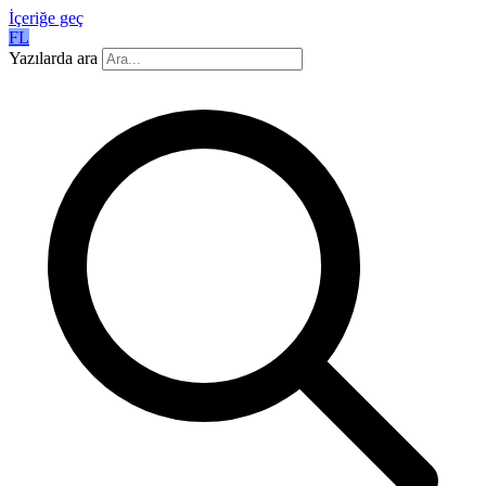
İçeriğe geç
FL
Yazılarda ara