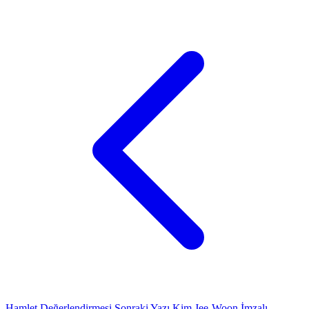
Hamlet Değerlendirmesi
Sonraki Yazı
Kim Jee-Woon İmzalı,