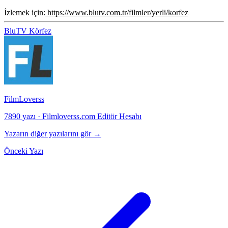
İzlemek için:
https://www.blutv.com.tr/filmler/yerli/korfez
BluTV
Körfez
FilmLoverss
7890 yazı
·
Filmloverss.com Editör Hesabı
Yazarın diğer yazılarını gör →
Önceki Yazı