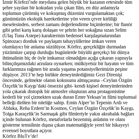
İzmir Körfezi’nde meydana gelen büyük bir kazanın ertesinde tüm
şehre yayılan bir kokudan yola çıkan film, en düz anlamıyla
toplumun çürümüş ve kokuşmuş düzenini vurgulamaktan çok;
günümüzün ekolojik hareketlerine yön veren çevre kirliliği
meselesinden, serbest zamanı değerlendirme biçimlerine; bir flanör
gibi şehri karış karış dolaşan ve şehrin her sokağına sızan Selim
(Ulaş Tuna Astepe) karakterinin bedensel karşılaşmalarından
Spinozacı dostluk ve paylaşım tahayyüllerine imkan veren
olumlayıcı bir anlama süzülüyor. Körfez, gerçekliğin durmadan
yüzümüze çarpıp durduğu bugünlerde büyülü gerçekçi bir dünya
ihtimalinin hiç de öyle imkansız olmadığını açığa çıkaran yapısıyla
bilinçdışımızdaki arzulara oynarken; mülkiyetsiz bir hayatın ve tüm
farklarımıza rağmen bir arada yaşama potansiyellerimizin peşine
düşüyor. 2013’te hep birlikte deneyimlediğimiz Gezi Direnişi
öncesinde, gelmekte olanın kokusunu almışçasına –Ceylan Özgün
Özçelik’in Kaygı’daki önsezisi gibi- kendi kişisel deneyimlerinden
yola çıkarak distopik bir atmosfer oluşturan ama protagonistine
kederli bir yol çizmekten uzak duran Emre Yeksan’ın filmi toplumsal
belleği dirilten bir niteliğe sahip. Emin Alper’in Tepenin Ardı ve
Abluka, Reha Erdem’in Kosmos, Ceylan Özgün Özçelik’in Kaygı,
Tolga Karaçelik’in Sarmaşık gibi filmleriyle yakın akrabalık bağları
içinde bulunan Körfez, metaforlarla bezenmiş anlatımı ve olanı
gösterme temsilinin dışına çıkan matematiğiyle yerel bir hikayeyi
evrensel boyutlara açıyor.
Körfez BluTv’de!