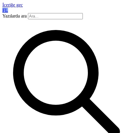
İçeriğe geç
FL
Yazılarda ara