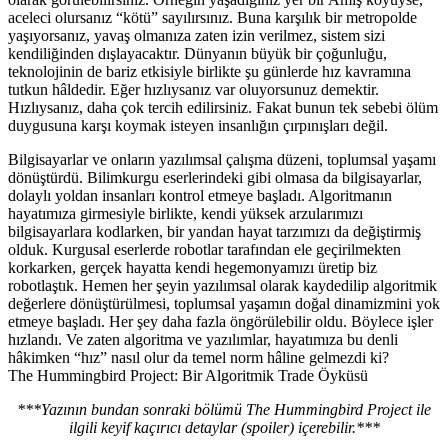
aceleci olursanız “kötü” sayılırsınız. Buna karşılık bir metropolde
yaşıyorsanız, yavaş olmanıza zaten izin verilmez, sistem sizi
kendiliğinden dışlayacaktır. Dünyanın büyük bir çoğunluğu,
teknolojinin de bariz etkisiyle birlikte şu günlerde hız kavramına
tutkun hâldedir. Eğer hızlıysanız var oluyorsunuz demektir.
Hızlıysanız, daha çok tercih edilirsiniz. Fakat bunun tek sebebi ölüm
duygusuna karşı koymak isteyen insanlığın çırpınışları değil.
Bilgisayarlar ve onların yazılımsal çalışma düzeni, toplumsal yaşamı
dönüştürdü. Bilimkurgu eserlerindeki gibi olmasa da bilgisayarlar,
dolaylı yoldan insanları kontrol etmeye başladı. Algoritmanın
hayatımıza girmesiyle birlikte, kendi yüksek arzularımızı
bilgisayarlara kodlarken, bir yandan hayat tarzımızı da değiştirmiş
olduk. Kurgusal eserlerde robotlar tarafından ele geçirilmekten
korkarken, gerçek hayatta kendi hegemonyamızı üretip biz
robotlaştık. Hemen her şeyin yazılımsal olarak kaydedilip algoritmik
değerlere dönüştürülmesi, toplumsal yaşamın doğal dinamizmini yok
etmeye başladı. Her şey daha fazla öngörülebilir oldu. Böylece işler
hızlandı. Ve zaten algoritma ve yazılımlar, hayatımıza bu denli
hâkimken “hız” nasıl olur da temel norm hâline gelmezdi ki?
The Hummingbird Project: Bir Algoritmik Trade Öyküsü
***Yazının bundan sonraki bölümü The Hummingbird Project ile
ilgili keyif kaçırıcı detaylar (spoiler) içerebilir.***