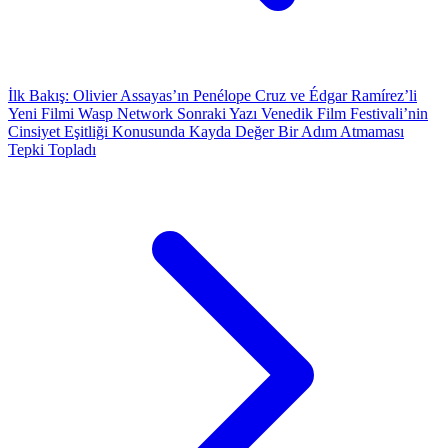
İlk Bakış: Olivier Assayas’ın Penélope Cruz ve Édgar Ramírez’li
Yeni Filmi Wasp Network
Sonraki Yazı
Venedik Film Festivali’nin
Cinsiyet Eşitliği Konusunda Kayda Değer Bir Adım Atmaması
Tepki Topladı