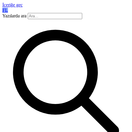
İçeriğe geç
FL
Yazılarda ara