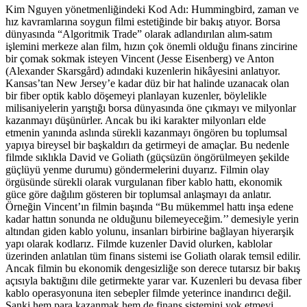
Kim Nguyen yönetmenliğindeki Kod Adı: Hummingbird, zaman ve
hız kavramlarına soygun filmi estetiğinde bir bakış atıyor. Borsa
dünyasında “Algoritmik Trade” olarak adlandırılan alım-satım
işlemini merkeze alan film, hızın çok önemli olduğu finans zincirine
bir çomak sokmak isteyen Vincent (Jesse Eisenberg) ve Anton
(Alexander Skarsgård) adındaki kuzenlerin hikâyesini anlatıyor.
Kansas’tan New Jersey’e kadar düz bir hat halinde uzanacak olan
bir fiber optik kablo döşemeyi planlayan kuzenler, böylelikle
milisaniyelerin yarıştığı borsa dünyasında öne çıkmayı ve milyonlar
kazanmayı düşünürler. Ancak bu iki karakter milyonları elde
etmenin yanında aslında sürekli kazanmayı öngören bu toplumsal
yapıya bireysel bir başkaldırı da getirmeyi de amaçlar. Bu nedenle
filmde sıklıkla David ve Goliath (güçsüzün öngörülmeyen şekilde
güçlüyü yenme durumu) göndermelerini duyarız. Filmin olay
örgüsünde sürekli olarak vurgulanan fiber kablo hattı, ekonomik
güce göre dağılım gösteren bir toplumsal anlaşmayı da anlatır.
Örneğin Vincent’ın filmin başında “Bu mükemmel hattı inşa edene
kadar hattın sonunda ne olduğunu bilemeyeceğim.’’ demesiyle yerin
altından giden kablo yolunu, insanları birbirine bağlayan hiyerarşik
yapı olarak kodlarız. Filmde kuzenler David olurken, kablolar
üzerinden anlatılan tüm finans sistemi ise Goliath olarak temsil edilir.
Ancak filmin bu ekonomik dengesizliğe son derece tutarsız bir bakış
açısıyla baktığını dile getirmekte yarar var. Kuzenleri bu devasa fiber
kablo operasyonuna iten sebepler filmde yeterince inandırıcı değil.
Sanki hem para kazanmak hem de finans sistemini yok etmeyi