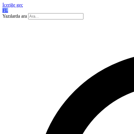
İçeriğe geç
FL
Yazılarda ara