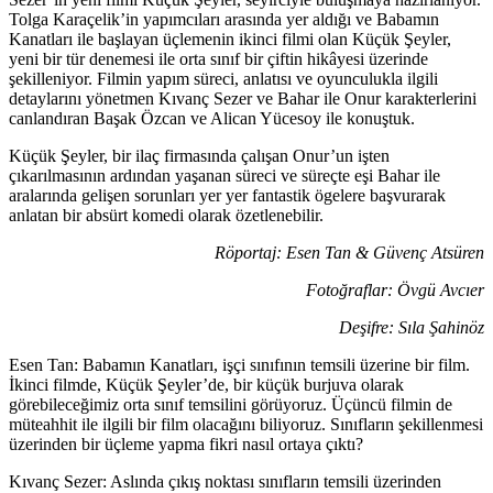
Tolga Karaçelik’in yapımcıları arasında yer aldığı ve Babamın
Kanatları ile başlayan üçlemenin ikinci filmi olan Küçük Şeyler,
yeni bir tür denemesi ile orta sınıf bir çiftin hikâyesi üzerinde
şekilleniyor. Filmin yapım süreci, anlatısı ve oyunculukla ilgili
detaylarını yönetmen Kıvanç Sezer ve Bahar ile Onur karakterlerini
canlandıran Başak Özcan ve Alican Yücesoy ile konuştuk.
Küçük Şeyler, bir ilaç firmasında çalışan Onur’un işten
çıkarılmasının ardından yaşanan süreci ve süreçte eşi Bahar ile
aralarında gelişen sorunları yer yer fantastik ögelere başvurarak
anlatan bir absürt komedi olarak özetlenebilir.
Röportaj: Esen Tan & Güvenç Atsüren
Fotoğraflar: Övgü Avcıer
Deşifre: Sıla Şahinöz
Esen Tan: Babamın Kanatları, işçi sınıfının temsili üzerine bir film.
İkinci filmde, Küçük Şeyler’de, bir
küçük
burjuva
olarak
görebileceğimiz
orta sınıf temsilini görüyoruz. Üçüncü filmin de
müteahhit ile ilgili bir film olacağını
biliyoruz
. Sınıfların şekillenmesi
üzerinden bir üçleme yapma fikri nasıl ortaya çıktı?
Kıvanç Sezer:
Aslında çıkış noktası sınıfların temsili üzerinden