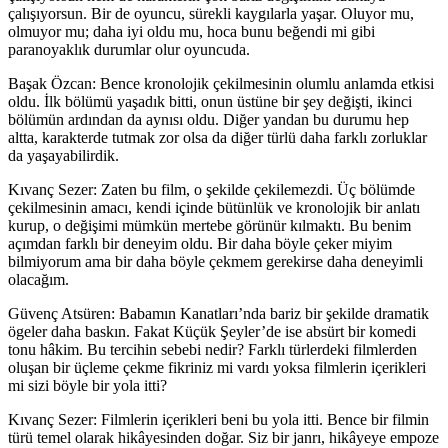
çalışıyorsun. Bir de oyuncu, sürekli kaygılarla yaşar. Oluyor mu,
olmuyor mu; daha iyi oldu mu, hoca bunu beğendi mi gibi
paranoyaklık durumlar olur oyuncuda.
Başak Özcan:
Bence kronolojik çekilmesinin olumlu anlamda etkisi
oldu. İlk bölümü yaşadık bitti, onun üstüne bir şey değişti, ikinci
bölümün ardından da aynısı oldu. Diğer yandan bu durumu hep
altta, karakterde tutmak zor olsa da diğer türlü daha farklı zorluklar
da yaşayabilirdik.
Kıvanç Sezer:
Zaten bu film, o şekilde çekilemezdi. Üç bölümde
çekilmesinin amacı, kendi içinde bütünlük ve kronolojik bir anlatı
kurup, o değişimi mümkün mertebe görünür kılmaktı. Bu benim
açımdan farklı bir deneyim oldu. Bir daha böyle çeker miyim
bilmiyorum ama bir daha böyle çekmem gerekirse daha deneyimli
olacağım.
Güvenç Atsüren: Babamın Kanatları’nda bariz bir şekilde dramatik
ögeler daha baskın. Fakat Küçük Şeyler’de
ise
absür
t
bir komedi
tonu hâkim
.
Bu tercihin sebebi nedir?
F
arklı t
ürlerdeki
filmlerden
oluşan
bir üçleme çekme fikriniz mi vardı yoksa filmlerin içerikleri
mi sizi böyle bir yola itti?
Kıvanç Sezer:
Filmlerin içerikleri beni bu yola itti. Bence bir filmin
türü temel olarak hikâyesinden doğar. Siz bir janrı, hikâyeye empoze