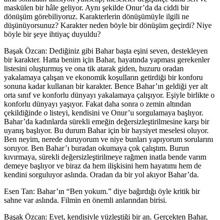
maskülen bir hâle geliyor. Aynı şekilde Onu
r’da da ciddi bir
dönüşüm görebiliyoruz
. Karakterlerin dönüşümüyle ilgili ne
düşünüyorsunuz? Karakter neden böyle bir dönüşüm geçirdi? Niye
böyle bir şeye ihtiyaç duyuldu?
Başak Özcan:
Dediğiniz gibi Bahar başta eşini seven, destekleyen
bir karakter. Hatta benim için Bahar, hayatında yapması gerekenler
listesini oluşturmuş ve ona tik atarak giden, huzuru oradan
yakalamaya çalışan ve ekonomik koşulların getirdiği bir konforu
sonuna kadar kullanan bir karakter. Bence Bahar’ın geldiği yer alt
orta sınıf ve konforlu dünyayı yakalamaya çalışıyor. Eşiyle birlikte o
konforlu dünyayı yaşıyor. Fakat daha sonra o zemin altından
çekildiğinde
o
listeyi, kendisini ve Onur’u sorgulamaya başlıyor.
Bahar’da kadınlarda sürekli emeğin değersizleştirilmesine karşı bir
uyanış başlıyor. Bu durum Bahar için bir haysiyet meselesi oluyor.
Ben neyim, nerede duruyorum ve niye bunları yapıyorum sorularını
soruyor. Ben Bahar’ı buradan okumaya çok çalıştım. Burun
kıvırmaya, sürekli değersizleştirilmeye rağmen inatla bende varım
demeye başlıyor ve biraz da hem ilişkisini hem hayatımı hem de
kendini sorguluyor aslında. Oradan da bir yol akıyor Bahar’da.
Esen Tan: Bahar’ın “Ben yokum.” diye bağırdığı öyle kritik bir
sahne var aslında. Filmin en
önemli
anlarından birisi.
Başak Özcan:
Evet, kendisiyle yüzleştiği bir an. Gerçekten Bahar,