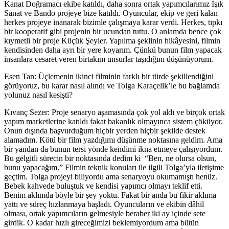
Kanat Doğramacı ekibe katıldı, daha sonra ortak yapımcılarımız Işık
Sanat ve Bando projeye bize katıldı. Oyuncular, ekip ve geri kalan
herkes projeye inanarak bizimle çalışmaya karar verdi. Herkes, tıpkı
bir kooperatif gibi projenin bir ucundan tuttu. O anlamda bence çok
kıymetli bir proje Küçük Şeyler. Yapılma şeklinin hikâyesini, filmin
kendisinden daha ayrı bir yere koyarım. Çünkü bunun film yapacak
insanlara cesaret veren birtakım unsurlar taşıdığını düşünüyorum.
Esen Tan: Üçlemenin ikinci filminin farklı bir türde şekillendiğini
görüyoruz, bu karar nasıl alındı ve Tolga Karaçelik’
le bu bağlamda
yolunuz nasıl kesişti?
Kıvanç Sezer:
Proje senaryo aşamasında çok yol aldı ve birçok ortak
yapım marketlerine katıldı fakat bakanlık olmayınca sistem çöküyor.
Onun dışında başvurduğum hiçbir yerden hiçbir şekilde destek
alamadım. Kötü bir film yazdığımı düşünme noktasına geldim. Ama
bir yandan da bunun tersi yönde kendimi ikna etmeye çalışıyordum.
Bu gelgitli sürecin bir noktasında dedim ki “Ben, ne olursa olsun,
bunu yapacağım.” Filmin teknik konuları ile ilgili Tolga’yla iletişime
geçtim. Tolga projeyi biliyordu ama senaryoyu okumamıştı henüz.
Bebek kahvede buluştuk ve kendisi yapımcı olmayı teklif etti.
Benim aklımda böyle bir şey yoktu. Fakat bir anda bu fikir aklıma
yattı ve süreç hızlanmaya başladı. Oyuncuların ve ekibin dâhil
olması, ortak yapımcıların gelmesiyle beraber iki ay içinde sete
girdik. O kadar hızlı gireceğimizi beklemiyordum ama bütün