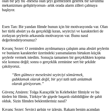
olan bir şey bu -mesela olan şeyi görmezden gelerek bir savunma
mekanizması geliştiriyorsun- artık orada alarm zilleri çalmaya
başlıyor.
Esen Tan: Bir yandan filmde bunun için bir motivasyonda var. Olan
her türlü absür
t
ya da gerçekliği kıran, seyirciyi ve karakterleri de
zorlayan şeylerin arkasında motivasyon var. Bunu nasıl
değerlendiriyorsunuz?
Kıvanç Sezer:
O zeminden ayrılmamaya çalıştım ama absürt şeylerin
ve bunların karakterler üzerindeki yansımalarını birtakım küçük
şeylerle vermek istedim. Sonuçta tamamen bir gerçeklikten kopma
söz konusu değil; sonra o gerçeklik zeminine sert bir şekilde
çakılıyoruz.
“Ben gülmece meselesini seyirciyi sömürmek,
gıdıklamak olarak değil, bir şeyi tatlı tatlı anlatmak
olarak görüyorum.”
Güvenç Atsüren: Tolga Karaçelik’in Kelebekler filmiyle ve bu
türden bir filmin, Türkiye’de gişe
de başarılı olabildiğine
de şahit
olduk.
Sizin filmden beklentileriniz nasıl
?
Kıvanç Sezer:
Seyirci gelsin ve izlesin. Rakam benim açımdan