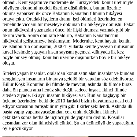
olmadı. Kent yaşamı ve modernite ile Türkiye’deki konut üretimiyle
büyüyen ekonomi modeli üzerine düşünürken, bunun üzerine
okuma yaparken ilk önce Babamın Kanatları filminin hikâyesi
ortaya çıktı. Oradaki işçilerin dramı, işçi ölümleri üzerinden en
temelinde vicdani bir meseleye dokunan bir hikâyeye dönüştü. Fakat
onun hikâyesini yazmadan önce, bir ilişki draması yazmak gibi bir
fikrim vardı. Sonra onu rafa kaldırıp, Babamın Kanatları’nın
hikâyesini geliştirmeye başlamıştım. Modernite, kent hayatı, kentin
ve İstanbul’un dönüşümü, 2000’li yıllarda kentte yaşayan nüfusunun
kırsal kesimde yaşayan insan sayısını geçmesi -dünyada ilk kez
böyle bir şey olmuş- konuları üzerine düşünürken böyle bir hikâye
oluştu.
Siteleri yapan insanlar, oralardan konut satın alan insanlar ve bundan
zenginleşen insanların bir araya geldiği bir yapıdan söz edebiliyoruz.
Billur Köşk Konutları iki filmde de mevcut; aslında ilk filmde biraz
daha ön planda ama henüz site değil, sadece inşaat. İkinci filmde
siteden ziyade, iki ayrı insanın hikâyesi var. Bunları bağlayıp bir
üçleme üzerinden, belki de 2010’lardaki bizim hayatımıza nasıl etki
ediyor sorusunu tartışabilir miyim gibi fikirler şekillendi. Aslında ilk
başta yapıp yapamayacağımdan çok emin değildim. İkinciyi
çektikten sonra herhalde üçüncüyü de yaparım dedim. Koşullar
açısından zor olan ikincisiydi çünkü. Şu an üçüncüyü de yapacağım,
öyle gözüküyor.