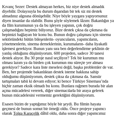
Kıvanç Sezer:
Destek almayan herkes, biz niye destek almadık
diyebilir. Dolayısıyla bu durum dışarıdan bir tek siz mi destek
almadınız algısına dönüşebilir. Niye böyle yaygara yapıyorsunuz
diyen insanlar da olabilir. Bunu şöyle söylemek lâzım: Bakanlığın ya
da film kurumunun ya da bu işleyen yapının, çok doğru
çalışmadığını hepimiz biliyoruz. Bize destek çıksa da çıkmasa da
hepimizi bağlayan bir konu bu. Bunun doğru çalışması için sinema
sektöründeki bütün bileşenlerin- oyuncuların, yapımcıların,
yönetmenlerin, sinema derneklerinin, kurumaların- daha liyakatli
işlemesi gerekiyor. Bunun yanı sıra ben değerlendirme şeklinin de
yanlış olduğunu düşünüyorum. 600 projeden, sadece 30 tanesi
destek alıyor. Bu 30 proje nasıl seçiliyor? Tek bir kurumun mu
olması lazım ya da birden çok kurumun mu süreçte yer alması
gerekiyor? Sadece kara liste meselesi değil, başka problemler de var.
Ben, her projemde bakanlıktan destek isteme hakkına sahip
olduğumu düşünüyorum, destek çıksa da çıkmasa da. Sansür
tartışmaları tabii ki devam ediyor; ki bence Türkiye Sineması’nda
hiçbir zaman eksik olmadı bu konu. Bunlara rağmen burada bir alan
açma mücadelesi vererek, diğer sinemacılarla bir araya gelerek
bunun mücadelesini vermemiz gerektiğini düşünüyorum.
Esasen bizim de yaptığımız böyle bir şeydi. Bu filmin hayata
geçmesi de bunun somut bir örneği oldu. Önce projeye yapımcı
olarak
Tolga Karaçelik
dâhil oldu, daha sonra diğer yapımcımız