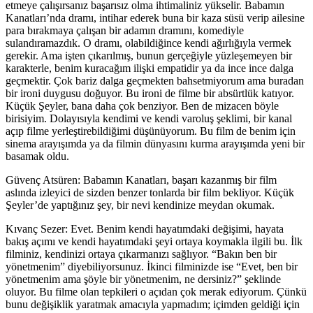
etmeye çalışırsanız başarısız olma ihtimaliniz yükselir. Babamın
Kanatları’nda dramı, intihar ederek buna bir kaza süsü verip ailesine
para bırakmaya çalışan bir adamın dramını, komediyle
sulandıramazdık. O dramı, olabildiğince kendi ağırlığıyla vermek
gerekir. Ama işten çıkarılmış, bunun gerçeğiyle yüzleşemeyen bir
karakterle, benim kuracağım ilişki empatidir ya da ince ince dalga
geçmektir. Çok bariz dalga geçmekten bahsetmiyorum ama buradan
bir ironi duygusu doğuyor. Bu ironi de filme bir absürtlük katıyor.
Küçük Şeyler, bana daha çok benziyor. Ben de mizacen böyle
birisiyim. Dolayısıyla kendimi ve kendi varoluş şeklimi, bir kanal
açıp filme yerleştirebildiğimi düşünüyorum. Bu film de benim için
sinema arayışımda ya da filmin dünyasını kurma arayışımda yeni bir
basamak oldu.
Güvenç Atsüren: Babamın Kanatları, başarı kazanmış bir film
aslında izleyici de sizden benzer tonlarda bir film bekliyor. Küçük
Şeyler’de yaptığınız şey, bir nevi kendinize meydan okumak.
Kıvanç Sezer:
Evet. Benim kendi hayatımdaki değişimi, hayata
bakış açımı ve kendi hayatımdaki şeyi ortaya koymakla ilgili bu. İlk
filminiz, kendinizi ortaya çıkarmanızı sağlıyor. “Bakın ben bir
yönetmenim” diyebiliyorsunuz. İkinci filminizde ise “Evet, ben bir
yönetmenim ama şöyle bir yönetmenim, ne dersiniz?” şeklinde
oluyor. Bu filme olan tepkileri o açıdan çok merak ediyorum. Çünkü
bunu değişiklik yaratmak amacıyla yapmadım; içimden geldiği için