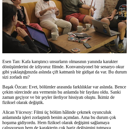
Esen Tan: Kafa karıştırıcı unsurların olmasının yanında karakter
dönüşümleri
ni de izliyoruz filmde.
Konvansiyonel bir senaryo okur
gibi yaklaştığınızda aslında çift katmanlı bir gidişat da var.
Bu durum
sizi zorladı mı?
Başak Özcan:
Evet, bölümler arasında farklılıklar var aslında. Bence
çekim sürecinde ara vermenin bu anlamda bir faydası oldu. Sanki
zaman geçiyor ve bir şeyler ilerliyor hissiyatı oluştu. İkimiz de
fiziksel olarak değiştik.
Alican Yücesoy:
Filmi üç bölüm hâlinde çekmek oyunculuk
anlamında işleri zorlaştırdı benim açımdan. Ama bu durum çok
hoşuma gidiyordu. Hem fiziksel olarak değişimi sağlamaya
çalışıyorsun hem de karakterin çok bariz değişimini tutmaya