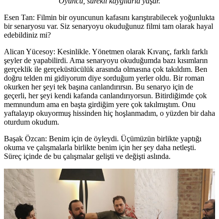
“Oyuncu, sürekli kaygılarla yaşar.”
Esen Tan:
Filmin bir oyuncunun
kafasını karıştırabilecek
yoğunlukta
bir
senaryosu var.
S
iz s
enaryoyu okuduğunuz filmi tam olarak hayal
edebildiniz mi?
Alican Yücesoy:
Kesinlikle. Yönetmen olarak Kıvanç, farklı farklı
şeyler de yapabilirdi. Ama senaryoyu okuduğumda bazı kısımların
gerçeklik ile gerçeküstücülük arasında olmasına çok takıldım. Ben
doğru telden mi gidiyorum diye sorduğum yerler oldu. Bir roman
okurken her şeyi tek başına canlandırırsın. Bu senaryo için de
geçerli, her şeyi kendi kafanda canlandırıyorsun. Bitirdiğimde çok
memnundum ama en başta girdiğim yere çok takılmıştım. Onu
yaftalayıp okuyormuş hissinden hiç hoşlanmadım, o yüzden bir daha
oturdum okudum.
Başak Özcan:
Benim için de öyleydi. Üçümüzün birlikte yaptığı
okuma ve çalışmalarla birlikte benim için her şey daha netleşti.
Süreç içinde de bu çalışmalar gelişti ve değişti aslında.