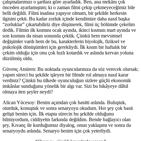
çalışmalarımızı o şartlara göre ayarladık. Ben, ana mekânı çok
önceden ayarlamıştım; ki o zaman filmi çekip çekmeyeceğimiz bile
belli değildi. Filmi inadına yapıyor olmam, bir şekilde herkesin
ilgisini çekti. Bu kadar zorluk içinde kendimize daha nasıl başka
“zorluklar” çıkartabiliriz diye düşünerek, filmi üç bölümde çekelim
dedik. Filmin ilk kısmını ocak ayında, ikinci kısmını mart ayında ve
son kısmını da nisan sonunda çektik. Çünkü hem mevsimsel
değişimler vardı hem de bu, karakterlerin biyolojik, fiziksel ve
psikolojik dönüşümleri için gerekliydi. İlk kısım bir haftalık bir
çekim olduğu için onu çok hızlı kotardık ve aslında kervan yoluna
düzülmüş oldu.
Güvenç Atsüren: Bu noktada oyuncularınıza da söz verecek olursak;
yapım süreci bu şekilde işleyen bir filmde rol almaya nasıl karar
verdiniz? Çünkü bu ülkede oyunculuğun sizlere
güçlü
ekonomi
k
imkânlar
sunduğunu yönelik
bir algı var. Sizi bu hikâyeye dâhil
olmaya iten şeyler neydi?
Alican Yücesoy:
Benim açımdan çok basitti aslında. Buluştuk,
oturduk, konuştuk ve sonra senaryoyu okudum. Her şey çok basit
gelişti benim için. İlk etapta sürecin bu şekilde olduğunu
bilmiyordum, ciddiyetin farkında değildim. Bende bağlayıcı olan
şey, Kıvanç ile kurduğumuz diyalog, onun yaklaşımı ve sonra da
senaryoydu aslında. Senaryo benim için çok yeterliydi.