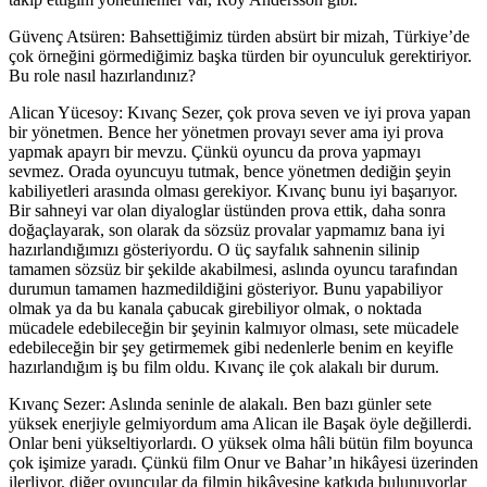
Güvenç Atsüren: Bahsettiğimiz türden
absürt
bir mizah, Türkiye’de
çok örneğini görmediğimiz başka türden bir oyunculuk gerektiriyor.
Bu role nasıl hazırlandınız?
Alican Yücesoy:
Kıvanç Sezer, çok prova seven ve iyi prova yapan
bir yönetmen. Bence her yönetmen provayı sever ama iyi prova
yapmak apayrı bir mevzu. Çünkü oyuncu da prova yapmayı
sevmez. Orada oyuncuyu tutmak, bence yönetmen dediğin şeyin
kabiliyetleri arasında olması gerekiyor. Kıvanç bunu iyi başarıyor.
Bir sahneyi var olan diyaloglar üstünden prova ettik, daha sonra
doğaçlayarak, son olarak da sözsüz provalar yapmamız bana iyi
hazırlandığımızı gösteriyordu. O üç sayfalık sahnenin silinip
tamamen sözsüz bir şekilde akabilmesi, aslında oyuncu tarafından
durumun tamamen hazmedildiğini gösteriyor. Bunu yapabiliyor
olmak ya da bu kanala çabucak girebiliyor olmak, o noktada
mücadele edebileceğin bir şeyinin kalmıyor olması, sete mücadele
edebileceğin bir şey getirmemek gibi nedenlerle benim en keyifle
hazırlandığım iş bu film oldu. Kıvanç ile çok alakalı bir durum.
Kıvanç Sezer:
Aslında seninle de alakalı. Ben bazı günler sete
yüksek enerjiyle gelmiyordum ama Alican ile Başak öyle değillerdi.
Onlar beni yükseltiyorlardı. O yüksek olma hâli bütün film boyunca
çok işimize yaradı. Çünkü film Onur ve Bahar’ın hikâyesi üzerinden
ilerliyor, diğer oyuncular da filmin hikâyesine katkıda bulunuyorlar