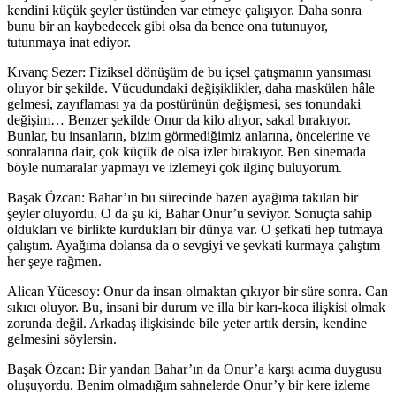
kendini küçük şeyler üstünden var etmeye çalışıyor. Daha sonra
bunu bir an kaybedecek gibi olsa da bence ona tutunuyor,
tutunmaya inat ediyor.
Kıvanç Sezer:
Fiziksel dönüşüm de bu içsel çatışmanın yansıması
oluyor bir şekilde. Vücudundaki değişiklikler, daha maskülen hâle
gelmesi, zayıflaması ya da postürünün değişmesi, ses tonundaki
değişim… Benzer şekilde Onur da kilo alıyor, sakal bırakıyor.
Bunlar, bu insanların, bizim görmediğimiz anlarına, öncelerine ve
sonralarına dair, çok küçük de olsa izler bırakıyor. Ben sinemada
böyle numaralar yapmayı ve izlemeyi çok ilginç buluyorum.
Başak Özcan:
Bahar’ın bu sürecinde bazen ayağıma takılan bir
şeyler oluyordu. O da şu ki, Bahar Onur’u seviyor. Sonuçta sahip
oldukları ve birlikte kurdukları bir dünya var. O şefkati hep tutmaya
çalıştım. Ayağıma dolansa da o sevgiyi ve şevkati kurmaya çalıştım
her şeye rağmen.
Alican Yücesoy:
Onur da insan olmaktan çıkıyor bir süre sonra. Can
sıkıcı oluyor. Bu, insani bir durum ve illa bir karı-koca ilişkisi olmak
zorunda değil. Arkadaş ilişkisinde bile yeter artık dersin, kendine
gelmesini söylersin.
Başak Özcan:
Bir yandan Bahar’ın da Onur’a karşı acıma duygusu
oluşuyordu. Benim olmadığım sahnelerde Onur’y bir kere izleme