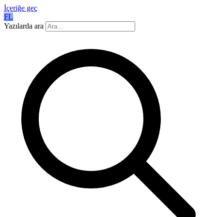
İçeriğe geç
FL
Yazılarda ara