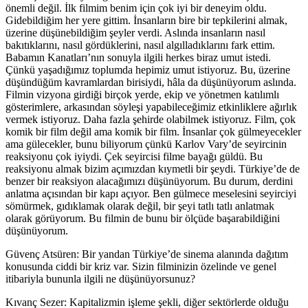
önemli değil. İlk filmim benim için çok iyi bir deneyim oldu.
Gidebildiğim her yere gittim. İnsanların bire bir tepkilerini almak,
üzerine düşünebildiğim şeyler verdi. Aslında insanların nasıl
bakıtıklarını, nasıl gördüklerini, nasıl algılladıklarını fark ettim.
Babamın Kanatları’nın sonuyla ilgili herkes biraz umut istedi.
Çünkü yaşadığımız toplumda hepimiz umut istiyoruz. Bu, üzerine
düşündüğüm kavramlardan birisiydi, hâla da düşünüyorum aslında.
Filmin vizyona girdiği birçok yerde, ekip ve yönetmen katılımlı
gösterimlere, arkasından söyleşi yapabileceğimiz etkinliklere ağırlık
vermek istiyoruz. Daha fazla şehirde olabilmek istiyoruz. Film, çok
komik bir film değil ama komik bir film. İnsanlar çok gülmeyecekler
ama gülecekler, bunu biliyorum çünkü Karlov Vary’de seyircinin
reaksiyonu çok iyiydi. Çek seyircisi filme bayağı güldü. Bu
reaksiyonu almak bizim açımızdan kıymetli bir şeydi. Türkiye’de de
benzer bir reaksiyon alacağımızı düşünüyorum. Bu durum, derdini
anlatma açısından bir kapı açıyor. Ben gülmece meselesini seyirciyi
sömürmek, gıdıklamak olarak değil, bir şeyi tatlı tatlı anlatmak
olarak görüyorum. Bu filmin de bunu bir ölçüde başarabildiğini
düşünüyorum.
Güvenç Atsüren: Bir yandan Türkiye’de sinema alanında dağıtım
konusunda ciddi bir kriz var. Sizin filminizin özelinde ve genel
itibariyl
a
bununla ilgili ne düşünüyorsunuz?
Kıvanç Sezer:
Kapitalizmin işleme şekli, diğer sektörlerde olduğu