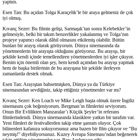
yaptım.
Esen Tan: Bu açıdan Tolga Karaçelik’le bir araya gelmeniz de çok
iyi olmuş.
Kıvanç Sezer:
Bu filmin gelişi, Sarmaşık’tan sonra Kelebekler’in
gelmesiyle, belki bir takım benzerlikler yakalanmış ve Tolga’nın
projeye yapımcı olarak dâhil olmasını etkilemiş olabilir. Bütün
bunları bir arayış olarak görüyorum. Dünya sinemasında da
yönetmenlerin bir arayışta olduğunu görüyoruz. Bu arayışı, bir
şekilde kendi içinde temellendiren yönetmenlerden iyi işler çıkıyor.
Benim için önemli olan şey, hem kendi açımdan bu arayışı yapmak
hem de başka birilerinin de bu arayışına bir şekilde ilerleyen
zamanlarda destek olmak.
Esen Tan: Arayıştan bahsetmişken, Dünya ya da Türkiye
s
inemasından sevdiğiniz
, takip ettiğiniz
yönetmenler var mı?
Kıvanç Sezer:
Ken Loach ve Mike Leigh başta olmak üzere İngiliz
sinemasını çok beğeniyorum. Bergman’ın filmlerini seviyorum.
Onun Bir Evlilikten Manzaralar’ı Küçük Şeyler’in referans
filmlerindendi. Dünya sinemasında klasiklere yatkın bir tarafım var.
Yeni filmleri de festivallerden takip etme şansım oluyor. Çok
bilinenleri kafanıza sokuyorsunuz ama bazen bir film çıkıyor ve “Bu
neymiş!” diyebiliyorsunuz. Kuzey Avrupa Sineması’ndan beğenerek
takip ettiğim yönetmenler var, Roy Andersson gibi.