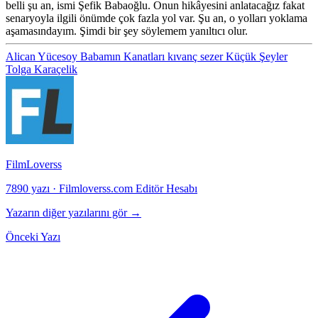
belli şu an, ismi Şefik Babaoğlu. Onun hikâyesini anlatacağız fakat
senaryoyla ilgili önümde çok fazla yol var. Şu an, o yolları yoklama
aşamasındayım. Şimdi bir şey söylemem yanıltıcı olur.
Alican Yücesoy
Babamın Kanatları
kıvanç sezer
Küçük Şeyler
Tolga Karaçelik
FilmLoverss
7890 yazı
·
Filmloverss.com Editör Hesabı
Yazarın diğer yazılarını gör →
Önceki Yazı