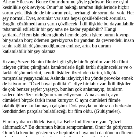
Alican Yücesoy:
Bence Onur durumu şöyle görüyor: Bence eşini
kesinlikle çok seviyor. Onur’un baktığı taraftan ilişkilerinde hiçbir
sorun yok. İlişkide de bir sorun yok, herhangi bir sorun da yok. Her
şey normal. Evet, sorunlar var ama hepsi çözülebilecek sorunlar.
Bugün çözülmedi ama yarın çözülecek. İkili ilişkide bu dayanılabilir,
tahammül edilebilir bir şey ama ne kadar yapılabilir? Hangi
şartlarda? Hem işin elden gitmiş hem de gelen işlere burun kıvırıp,
bir yandan borç ödemen gerekiyorsa bir yandan da çevrendeki insan
senin sağlıklı düşünemediğinden eminse, artık bu durum
katlanılabilir bir şey olamaz.
Kıvanç Sezer:
Benim filmle ilgili şöyle bir öngörüm var: Bu filmi
izleyen çiftler, çıktığında karakterlerle ilgili farklı düşünecekler ve o
farklı düşünmelerini, kendi ilişkileri üzerinden tartıp, küçük
tartışmalar yaşayacaklar. Aslında izleyiciyi bu yönde provoke etmek
de istiyorum.
“
Özel hayat politiktir
”
diye bir tabir var. İkili ilişkiler
de çok benzer şeyler yaşayıp, bunları çok anlatmayıp, bunların
sadece bize özel olduğunu zannediyorsun. Ama aslında, aynı
cümleleri birçok farklı insan kuruyor. O aynı cümleleri filmde
olabildiğince kullanmaya çalıştım. Dolayısıyla bu biraz da herkesin
kendisinden parçalar bulabileceği bir film oldu. (Gülüşmeler).
Filmin yabancı dildeki ismi, La Belle Indifference yani
“
güzel
aldırmazlık.
”
Bu durumun bütün semptomlarını Onur’da görüyoruz.
Onur’da kendini gösteren ve hepimizin hayatında da dönem dönem