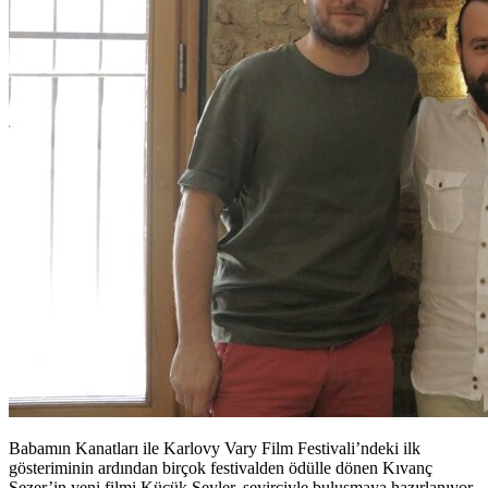
Babamın Kanatları ile Karlovy Vary Film Festivali’ndeki ilk
gösteriminin ardından birçok festivalden ödülle dönen Kıvanç
Sezer’in yeni filmi Küçük Şeyler, seyirciyle buluşmaya hazırlanıyor.