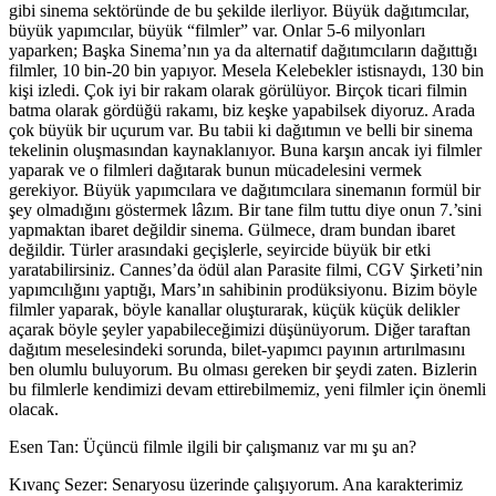
gibi sinema sektöründe de bu şekilde ilerliyor. Büyük dağıtımcılar,
büyük yapımcılar, büyük “filmler” var. Onlar 5-6 milyonları
yaparken; Başka Sinema’nın ya da alternatif dağıtımcıların dağıttığı
filmler, 10 bin-20 bin yapıyor. Mesela Kelebekler istisnaydı, 130 bin
kişi izledi. Çok iyi bir rakam olarak görülüyor. Birçok ticari filmin
batma olarak gördüğü rakamı, biz keşke yapabilsek diyoruz. Arada
çok büyük bir uçurum var. Bu tabii ki dağıtımın ve belli bir sinema
tekelinin oluşmasından kaynaklanıyor. Buna karşın ancak iyi filmler
yaparak ve o filmleri dağıtarak bunun mücadelesini vermek
gerekiyor. Büyük yapımcılara ve dağıtımcılara sinemanın formül bir
şey olmadığını göstermek lâzım. Bir tane film tuttu diye onun 7.’sini
yapmaktan ibaret değildir sinema. Gülmece, dram bundan ibaret
değildir. Türler arasındaki geçişlerle, seyircide büyük bir etki
yaratabilirsiniz. Cannes’da ödül alan Parasite filmi, CGV Şirketi’nin
yapımcılığını yaptığı, Mars’ın sahibinin prodüksiyonu. Bizim böyle
filmler yaparak, böyle kanallar oluşturarak, küçük küçük delikler
açarak böyle şeyler yapabileceğimizi düşünüyorum. Diğer taraftan
dağıtım meselesindeki sorunda, bilet-yapımcı payının artırılmasını
ben olumlu buluyorum. Bu olması gereken bir şeydi zaten. Bizlerin
bu filmlerle kendimizi devam ettirebilmemiz, yeni filmler için önemli
olacak.
Esen Tan: Üçüncü filmle ilgili bir çalışmanız var mı şu an?
Kıvanç Sezer:
Senaryosu üzerinde çalışıyorum. Ana karakterimiz