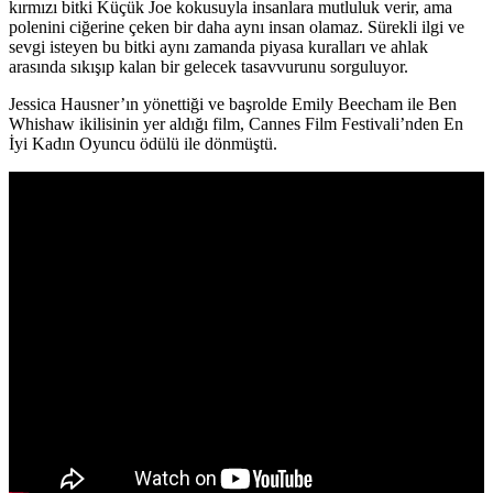
kırmızı bitki Küçük Joe kokusuyla insanlara mutluluk verir, ama
polenini ciğerine çeken bir daha aynı insan olamaz. Sürekli ilgi ve
sevgi isteyen bu bitki aynı zamanda piyasa kuralları ve ahlak
arasında sıkışıp kalan bir gelecek tasavvurunu sorguluyor.
Jessica Hausner’ın yönettiği ve başrolde Emily Beecham ile Ben
Whishaw ikilisinin yer aldığı film, Cannes Film Festivali’nden En
İyi Kadın Oyuncu ödülü ile dönmüştü.