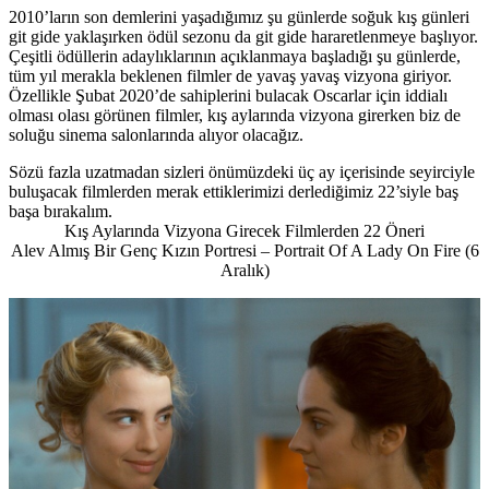
2010’ların son demlerini yaşadığımız şu günlerde soğuk kış günleri
git gide yaklaşırken ödül sezonu da git gide hararetlenmeye başlıyor.
Çeşitli ödüllerin adaylıklarının açıklanmaya başladığı şu günlerde,
tüm yıl merakla beklenen filmler de yavaş yavaş vizyona giriyor.
Özellikle Şubat 2020’de sahiplerini bulacak Oscarlar için iddialı
olması olası görünen filmler, kış aylarında vizyona girerken biz de
soluğu sinema salonlarında alıyor olacağız.
Sözü fazla uzatmadan sizleri önümüzdeki üç ay içerisinde seyirciyle
buluşacak filmlerden merak ettiklerimizi derlediğimiz 22’siyle baş
başa bırakalım.
Kış Aylarında Vizyona Girecek Filmlerden 22 Öneri
Alev Almış Bir Genç Kızın Portresi – Portrait Of A Lady On Fire (6
Aralık)