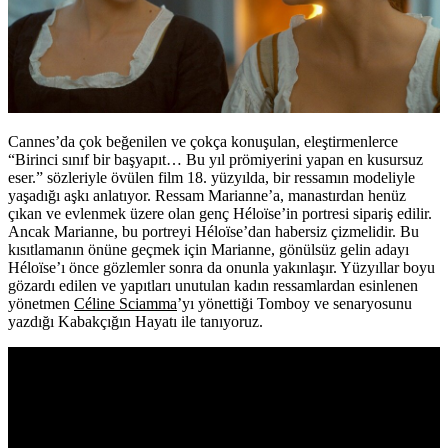
Cannes’da çok beğenilen ve çokça konuşulan, eleştirmenlerce
“Birinci sınıf bir başyapıt… Bu yıl prömiyerini yapan en kusursuz
eser.” sözleriyle övülen film 18. yüzyılda, bir ressamın modeliyle
yaşadığı aşkı anlatıyor. Ressam Marianne’a, manastırdan henüz
çıkan ve evlenmek üzere olan genç Héloïse’in portresi sipariş edilir.
Ancak Marianne, bu portreyi Héloïse’dan habersiz çizmelidir. Bu
kısıtlamanın önüne geçmek için Marianne, gönülsüz gelin adayı
Héloïse’ı önce gözlemler sonra da onunla yakınlaşır. Yüzyıllar boyu
gözardı edilen ve yapıtları unutulan kadın ressamlardan esinlenen
yönetmen
Céline Sciamma
’yı yönettiği Tomboy ve senaryosunu
yazdığı Kabakçığın Hayatı ile tanıyoruz.