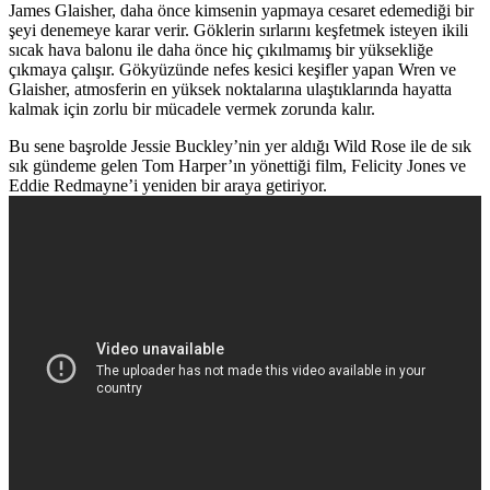
James Glaisher, daha önce kimsenin yapmaya cesaret edemediği bir
şeyi denemeye karar verir. Göklerin sırlarını keşfetmek isteyen ikili
sıcak hava balonu ile daha önce hiç çıkılmamış bir yüksekliğe
çıkmaya çalışır. Gökyüzünde nefes kesici keşifler yapan Wren ve
Glaisher, atmosferin en yüksek noktalarına ulaştıklarında hayatta
kalmak için zorlu bir mücadele vermek zorunda kalır.
Bu sene başrolde Jessie Buckley’nin yer aldığı Wild Rose ile de sık
sık gündeme gelen Tom Harper’ın yönettiği film, Felicity Jones ve
Eddie Redmayne’i yeniden bir araya getiriyor.