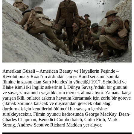
Amerikan Güzeli – American Beauty ve Hayallerin Peşinde –
Revolutionary Road’un ardından James Bond serisinin son iki
filmine imzasını atan Sam Mendes’in yönettiği 1917, Schofield ve
Blake isimli iki İngiliz askerinin I. Dünya Savaşı’ndaki bir gününü
ve savaş zamanında yaşadıklarını mercek altına alıyor. Zamana karşı
yarışan ikili, onlarca askerin hayatını kurtarmak için zorlu bir göreve
çıkmak zorunda kalacak ve düşmandan gelecek olan atağı
durdurmak için kendilerini ölümcül bir savaşın içerisine
sürükleyecektir. Filmin oyuncu kadrosunda George MacKay, Dean-
Charles Chapman, Benedict Cumberbatch, Colin Firth, Mark
Strong, Andrew Scott ve Richard Madden yer alıyor.