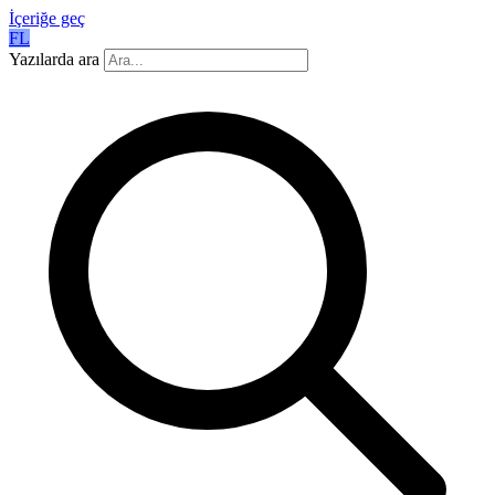
İçeriğe geç
FL
Yazılarda ara