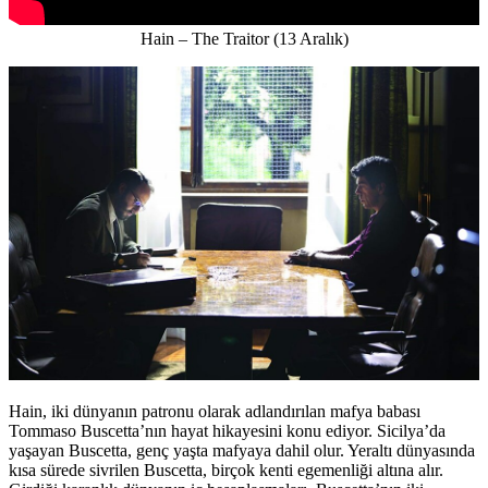
Hain – The Traitor (13 Aralık)
Hain, iki dünyanın patronu olarak adlandırılan mafya babası
Tommaso Buscetta’nın hayat hikayesini konu ediyor. Sicilya’da
yaşayan Buscetta, genç yaşta mafyaya dahil olur. Yeraltı dünyasında
kısa sürede sivrilen Buscetta, birçok kenti egemenliği altına alır.