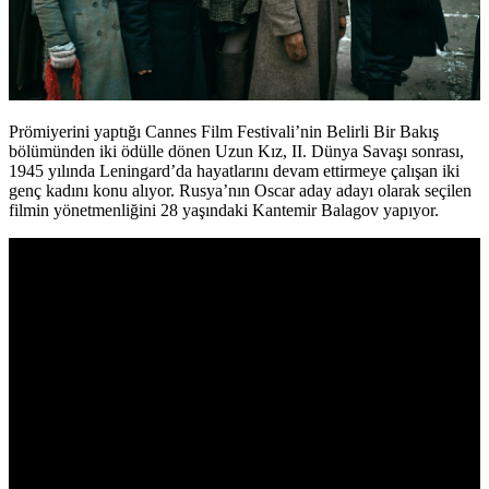
Prömiyerini yaptığı Cannes Film Festivali’nin Belirli Bir Bakış
bölümünden iki ödülle dönen Uzun Kız, II. Dünya Savaşı sonrası,
1945 yılında Leningard’da hayatlarını devam ettirmeye çalışan iki
genç kadını konu alıyor. Rusya’nın Oscar aday adayı olarak seçilen
filmin yönetmenliğini 28 yaşındaki Kantemir Balagov yapıyor.