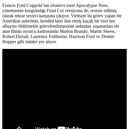
Francis Ford Coppola’nın efsanevi eseri Apocalypse Now,
yönetmenin kurguladığı Final Cut versiyonu ile, restore edilmiş
olarak tekrar seyirci karşısına çıkıyor. Vietnam’da görev yapan bir
Amerikan askerinin, kendini tanrı ilan etmiş kaçak bir özel tim
albayını öldürmekle görevlendirmesinin ardından yaşananları ele
alan filmin oyuncu kadrosunda Marlon Brando, Martin Sheen,
Robert Duvall, Laurence Fishburne, Harrison Ford ve Dennis
Hopper gibi isimler yer alıyor.