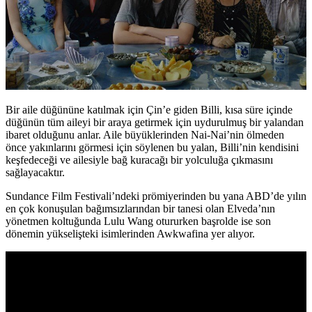
Bir aile düğününe katılmak için Çin’e giden Billi, kısa süre içinde
düğünün tüm aileyi bir araya getirmek için uydurulmuş bir yalandan
ibaret olduğunu anlar. Aile büyüklerinden Nai-Nai’nin ölmeden
önce yakınlarını görmesi için söylenen bu yalan, Billi’nin kendisini
keşfedeceği ve ailesiyle bağ kuracağı bir yolculuğa çıkmasını
sağlayacaktır.
Sundance Film Festivali’ndeki prömiyerinden bu yana ABD’de yılın
en çok konuşulan bağımsızlarından bir tanesi olan Elveda’nın
yönetmen koltuğunda Lulu Wang otururken başrolde ise son
dönemin yükselişteki isimlerinden Awkwafina yer alıyor.