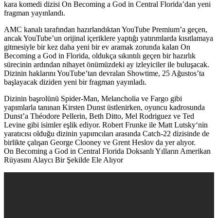
kara komedi dizisi On Becoming a God in Central Florida’dan yeni
fragman yayınlandı.
AMC kanalı tarafından hazırlandıktan YouTube Premium’a geçen,
ancak YouTube’un orijinal içeriklere yaptığı yatırımlarda kısıtlamaya
gitmesiyle bir kez daha yeni bir ev aramak zorunda kalan On
Becoming a God in Florida, oldukça sıkıntılı geçen bir hazırlık
sürecinin ardından nihayet önümüzdeki ay izleyiciler ile buluşacak.
Dizinin haklarını YouTube’tan devralan Showtime, 25 Ağustos’ta
başlayacak diziden yeni bir fragman yayınladı.
Dizinin başrolünü Spider-Man, Melancholia ve Fargo gibi
yapımlarla tanınan
Kirsten Dunst
üstlenirken, oyuncu kadrosunda
Dunst’a
Théodore Pellerin, Beth Ditto, Mel Rodriguez
ve
Ted
Levine
gibi isimler eşlik ediyor.
Robert Frunke
ile
Matt Lutsky
‘nin
yaratıcısı olduğu dizinin yapımcıları arasında Catch-22 dizisinde de
birlikte çalışan
George Clooney
ve
Grent Heslov
da yer alıyor.
On Becoming a God in Central Florida Doksanlı Yılların Amerikan
Rüyasını Alaycı Bir Şekilde Ele Alıyor