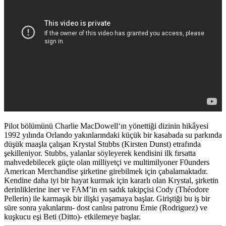
Pilot bölümünü
Charlie MacDowell
‘ın yönettiği dizinin hikâyesi
1992 yılında Orlando yakınlarındaki küçük bir kasabada su parkında
düşük maaşla çalışan Krystal Stubbs (Kirsten Dunst) etrafında
şekilleniyor. Stubbs, yalanlar söyleyerek kendisini ilk fırsatta
mahvedebilecek güçte olan milliyetçi ve multimilyoner F0unders
American Merchandise şirketine girebilmek için çabalamaktadır.
Kendine daha iyi bir hayat kurmak için kararlı olan Krystal, şirketin
derinliklerine iner ve FAM’in en sadık takipçisi Cody (Théodore
Pellerin) ile karmaşık bir ilişki yaşamaya başlar. Giriştiği bu iş bir
süre sonra yakınlarını- dost canlısı patronu Ernie (Rodriguez) ve
kuşkucu eşi Beti (Ditto)- etkilemeye başlar.