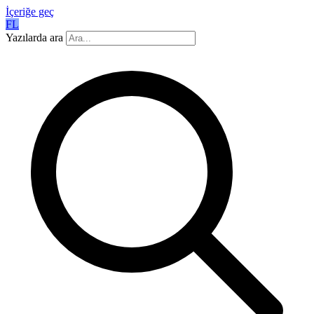
İçeriğe geç
FL
Yazılarda ara