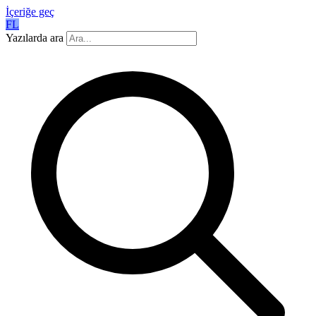
İçeriğe geç
FL
Yazılarda ara