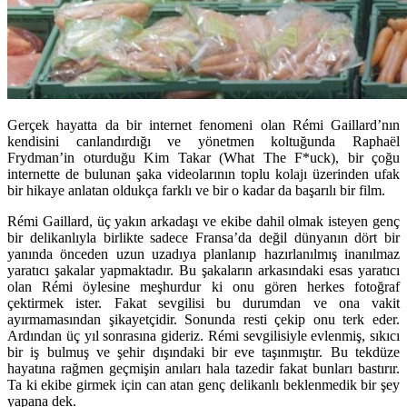
Gerçek hayatta da bir internet fenomeni olan Rémi Gaillard’nın
kendisini canlandırdığı ve yönetmen koltuğunda Raphaël
Frydman’in oturduğu Kim Takar (What The F*uck), bir çoğu
internette de bulunan şaka videolarının toplu kolajı üzerinden ufak
bir hikaye anlatan oldukça farklı ve bir o kadar da başarılı bir film.
Rémi Gaillard, üç yakın arkadaşı ve ekibe dahil olmak isteyen genç
bir delikanlıyla birlikte sadece Fransa’da değil dünyanın dört bir
yanında önceden uzun uzadıya planlanıp hazırlanılmış inanılmaz
yaratıcı şakalar yapmaktadır. Bu şakaların arkasındaki esas yaratıcı
olan Rémi öylesine meşhurdur ki onu gören herkes fotoğraf
çektirmek ister. Fakat sevgilisi bu durumdan ve ona vakit
ayırmamasından şikayetçidir. Sonunda resti çekip onu terk eder.
Ardından üç yıl sonrasına gideriz. Rémi sevgilisiyle evlenmiş, sıkıcı
bir iş bulmuş ve şehir dışındaki bir eve taşınmıştır. Bu tekdüze
hayatına rağmen geçmişin anıları hala tazedir fakat bunları bastırır.
Ta ki ekibe girmek için can atan genç delikanlı beklenmedik bir şey
yapana dek.