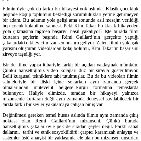
Filmin öyle çok da farklı bir hikayesi yok aslında. Klasik çocukluk
peşinde koşup toplumun beklediği sorumlulukları yerine getirmeyen
bir adam. Bu adamın yola gelişi ama sonunda asıl mesajın verildiği
hep çocuk kalabilme sahnesi. Peki Kim Takar bu klasik hikayeden
yola çıkmasına rağmen başarıyı nasıl yakalıyor? İşte burada filmi
kurtaran şeylerin başında Rémi Gaillard’nın gerçekte yaptığı
şakalardaki etkileyici mizansen unsuru geliyor. Zaten filmin yaklaşık
yarısını oluşturan videolardan kolaj bölümü, Kim Takar’ın başarısını
zirveye taşıdığı yer.
Bir de filme yapısı itibariyle farklı bir açıdan yaklaşmak mümkün.
Çünkü bahsettiğimiz video kolajları düz bir sırayla gösterilmiyor.
Belli kurgusal tekniklere tabi tutulmuşlar. Bu da bu videoları filmin
sahneleriyle bir ilişki içine sokarken aynı zamanda gerçek
olmalarından mütevellit belgesel-kurgu formatına temaslarda
bulunuyor. Haliyle elimizde, sıradan bir hikayeyi yalnızca
mizansenle kurtaran değil aynı zamanda deneysel sayılabilecek bir
tarzla farklı bir şeyler yakalamaya çalışan bir iş var.
Değinilmesi gereken temel husus aslında filmin aynı zamanda çıkış
noktası olan Rémi Gaillard’nın mizanseni. Çünkü burada
bahsettiğimiz şakalar öyle pek de sıradan şeyler değil. Farklı sanat
dallarını, tarihi ve etnik sosyokültürü; çarpıcı karamizah anlayışı ve
sistemler üstü anarşist bir yaklaşımla ele alan bu mizansen unsurları