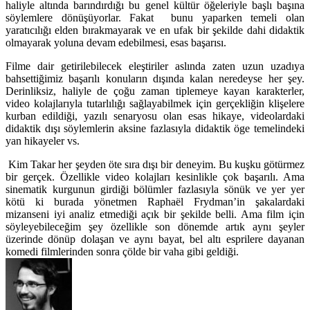
haliyle altında barındırdığı bu genel kültür öğeleriyle başlı başına
söylemlere dönüşüyorlar. Fakat bunu yaparken temeli olan
yaratıcılığı elden bırakmayarak ve en ufak bir şekilde dahi didaktik
olmayarak yoluna devam edebilmesi, esas başarısı.
Filme dair getirilebilecek eleştiriler aslında zaten uzun uzadıya
bahsettiğimiz başarılı konuların dışında kalan neredeyse her şey.
Derinliksiz, haliyle de çoğu zaman tiplemeye kayan karakterler,
video kolajlarıyla tutarlılığı sağlayabilmek için gerçekliğin klişelere
kurban edildiği, yazılı senaryosu olan esas hikaye, videolardaki
didaktik dışı söylemlerin aksine fazlasıyla didaktik öge temelindeki
yan hikayeler vs.
Kim Takar her şeyden öte sıra dışı bir deneyim. Bu kuşku götürmez
bir gerçek. Özellikle video kolajları kesinlikle çok başarılı. Ama
sinematik kurgunun girdiği bölümler fazlasıyla sönük ve yer yer
kötü ki burada yönetmen Raphaël Frydman’in şakalardaki
mizanseni iyi analiz etmediği açık bir şekilde belli. Ama film için
söyleyebileceğim şey özellikle son dönemde artık aynı şeyler
üzerinde dönüp dolaşan ve aynı bayat, bel altı esprilere dayanan
komedi filmlerinden sonra çölde bir vaha gibi geldiği.