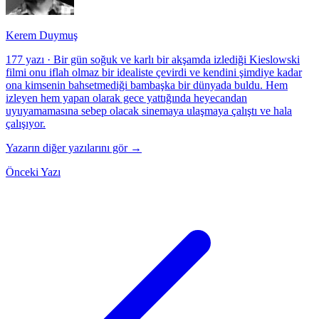
Kerem Duymuş
177 yazı
·
Bir gün soğuk ve karlı bir akşamda izlediği Kieslowski
filmi onu iflah olmaz bir idealiste çevirdi ve kendini şimdiye kadar
ona kimsenin bahsetmediği bambaşka bir dünyada buldu. Hem
izleyen hem yapan olarak gece yattığında heyecandan
uyuyamamasına sebep olacak sinemaya ulaşmaya çalıştı ve hala
çalışıyor.
Yazarın diğer yazılarını gör →
Önceki Yazı