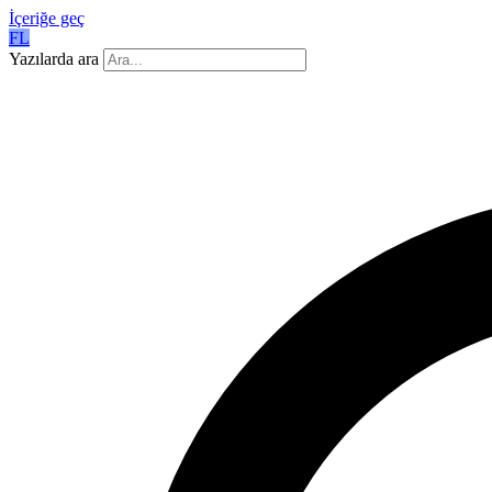
İçeriğe geç
FL
Yazılarda ara