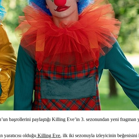
n başrollerini paylaştığı Killing Eve’in 3. sezonundan yeni fragman ya
in yaratıcısı olduğu
Killing Eve
, ilk iki sezonuyla izleyicinin beğenisi