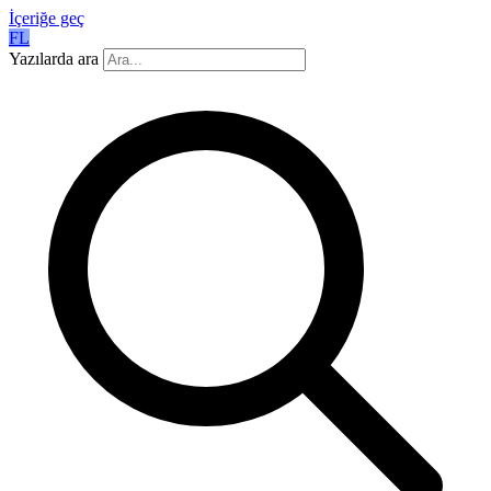
İçeriğe geç
FL
Yazılarda ara