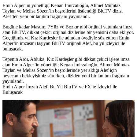
Emin Alper’in yönettiği; Kenan İmirzalıoğlu, Ahmet Mümtaz
Taylan ve Melisa Sözen’in başrollerini üstlendiği BluTV dizisi
Alef’ten yeni bir tanıtım fragmanı yayınlandı.
Bugüne kadar Masum, 7Yüz ve Bozkır gibi orijinal yapımlara imza
atan
BluTV
, dikkat çekici orijinal dizilerine bir yenisini daha ekliyor.
Geçtiğimiz yıl Kız Kardeşler ile adından övgüyle söz ettiren
Emin
Alper
‘in imzasını taşıyan BluTV orijinali Alef, bu yıl izleyici ile
buluşacak.
Tepenin Ardı, Abluka, Kız Kardeşler gibi dikkat çekici işlere imza
atan Emin Alper’in yönettiği;
Kenan İmirzalıoğlu, Ahmet Mümtaz
Taylan
ve
Melisa Sözen
‘in başrollerinde yer aldığı Alef için
heyecanlı bekleyişimiz sürerken, diziden yeni bir tanıtım fragmanı
yayınlandı.
Emin Alper İmzalı Alef, Bu Yıl BluTV ve FX’te İzleyici ile
Buluşacak