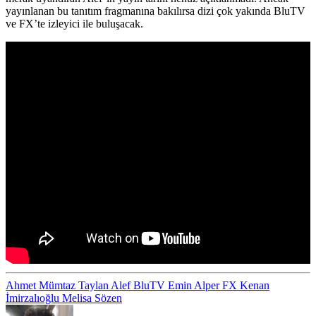
yayınlanan bu tanıtım fragmanına bakılırsa dizi çok yakında BluTV
ve FX’te izleyici ile buluşacak.
Ahmet Mümtaz Taylan
Alef
BluTV
Emin Alper
FX
Kenan
İmirzalıoğlu
Melisa Sözen