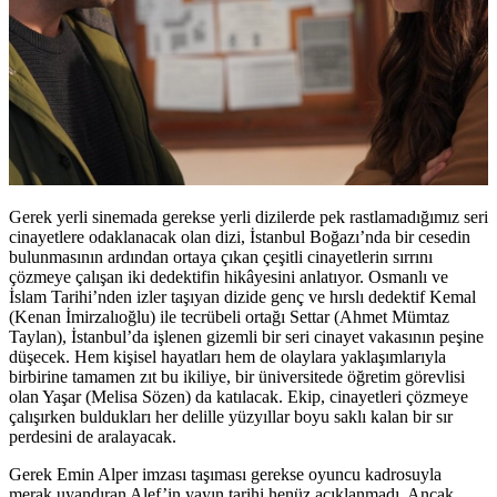
Gerek yerli sinemada gerekse yerli dizilerde pek rastlamadığımız seri
cinayetlere odaklanacak olan dizi, İstanbul Boğazı’nda bir cesedin
bulunmasının ardından ortaya çıkan çeşitli cinayetlerin sırrını
çözmeye çalışan iki dedektifin hikâyesini anlatıyor. Osmanlı ve
İslam Tarihi’nden izler taşıyan dizide genç ve hırslı dedektif Kemal
(Kenan İmirzalıoğlu) ile tecrübeli ortağı Settar (Ahmet Mümtaz
Taylan), İstanbul’da işlenen gizemli bir seri cinayet vakasının peşine
düşecek. Hem kişisel hayatları hem de olaylara yaklaşımlarıyla
birbirine tamamen zıt bu ikiliye, bir üniversitede öğretim görevlisi
olan Yaşar (Melisa Sözen) da katılacak. Ekip, cinayetleri çözmeye
çalışırken buldukları her delille yüzyıllar boyu saklı kalan bir sır
perdesini de aralayacak.
Gerek Emin Alper imzası taşıması gerekse oyuncu kadrosuyla
merak uyandıran Alef’in yayın tarihi henüz açıklanmadı. Ancak