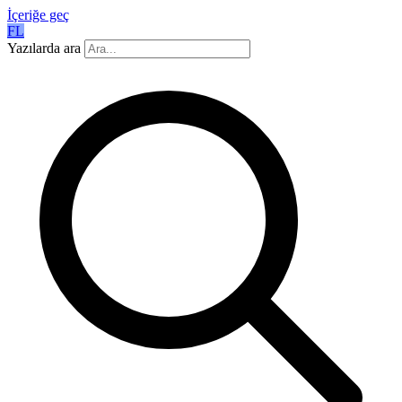
İçeriğe geç
FL
Yazılarda ara