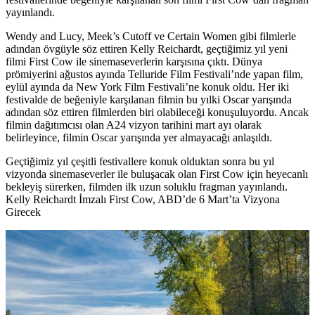
yayınlandı.
Wendy and Lucy, Meek’s Cutoff ve Certain Women gibi filmlerle
adından övgüyle söz ettiren
Kelly Reichardt
, geçtiğimiz yıl yeni
filmi
First Cow
ile sinemaseverlerin karşısına çıktı. Dünya
prömiyerini ağustos ayında Telluride Film Festivali’nde yapan film,
eylül ayında da New York Film Festivali’ne konuk oldu. Her iki
festivalde de beğeniyle karşılanan filmin bu yılki Oscar yarışında
adından söz ettiren filmlerden biri olabileceği konuşuluyordu. Ancak
filmin dağıtımcısı olan A24 vizyon tarihini mart ayı olarak
belirleyince, filmin Oscar yarışında yer almayacağı anlaşıldı.
Geçtiğimiz yıl çeşitli festivallere konuk olduktan sonra bu yıl
vizyonda sinemaseverler ile buluşacak olan First Cow için heyecanlı
bekleyiş sürerken, filmden ilk uzun soluklu fragman yayınlandı.
Kelly Reichardt İmzalı First Cow, ABD’de 6 Mart’ta Vizyona
Girecek