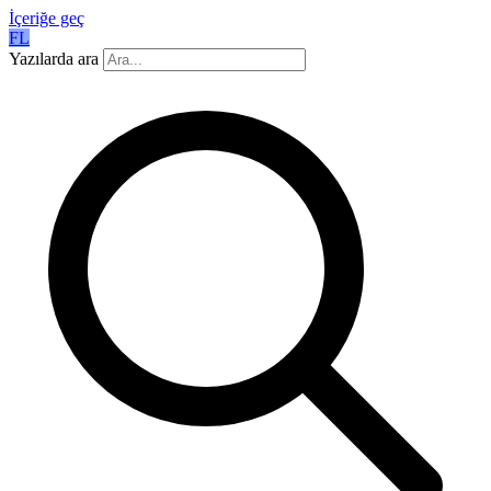
İçeriğe geç
FL
Yazılarda ara