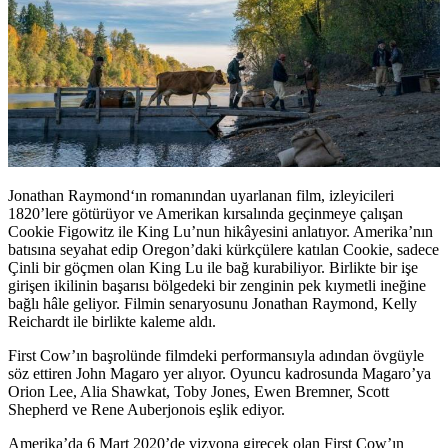
Jonathan Raymond
‘ın romanından uyarlanan film, izleyicileri
1820’lere götürüyor ve Amerikan kırsalında geçinmeye çalışan
Cookie Figowitz ile King Lu’nun hikâyesini anlatıyor. Amerika’nın
batısına seyahat edip Oregon’daki kürkçülere katılan Cookie, sadece
Çinli bir göçmen olan King Lu ile bağ kurabiliyor. Birlikte bir işe
girişen ikilinin başarısı bölgedeki bir zenginin pek kıymetli ineğine
bağlı hâle geliyor. Filmin senaryosunu Jonathan Raymond, Kelly
Reichardt ile birlikte kaleme aldı.
First Cow’ın başrolünde filmdeki performansıyla adından övgüyle
söz ettiren
John Magaro
yer alıyor. Oyuncu kadrosunda Magaro’ya
Orion Lee, Alia Shawkat, Toby Jones, Ewen Bremner, Scott
Shepherd
ve
Rene Auberjonois
eşlik ediyor.
Amerika’da 6 Mart 2020’de vizyona girecek olan First Cow’ın