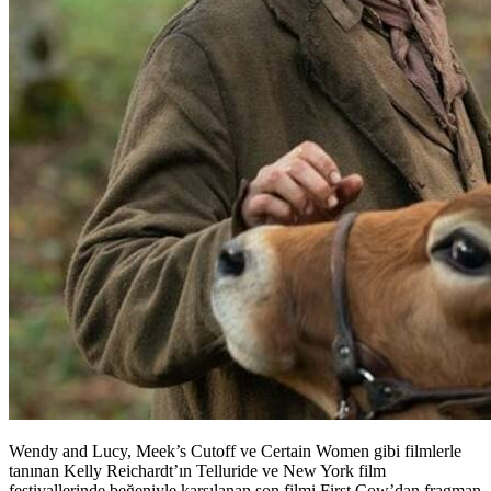
Wendy and Lucy, Meek’s Cutoff ve Certain Women gibi filmlerle
tanınan Kelly Reichardt’ın Telluride ve New York film
festivallerinde beğeniyle karşılanan son filmi First Cow’dan fragman