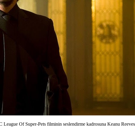
C League Of Super-Pets filminin seslendirme kadrosuna Keanu Reeves