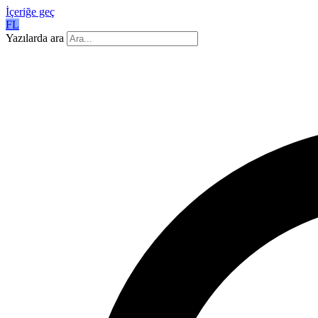
İçeriğe geç
FL
Yazılarda ara