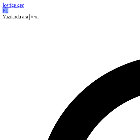
İçeriğe geç
FL
Yazılarda ara