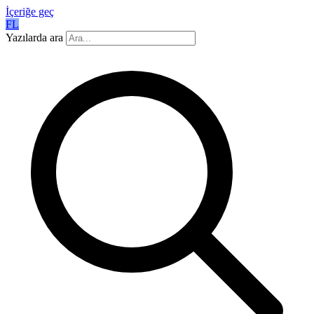
İçeriğe geç
FL
Yazılarda ara