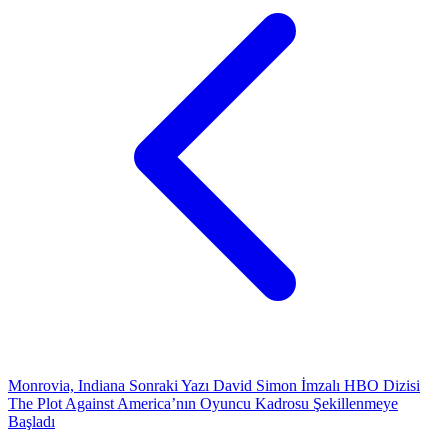
Monrovia, Indiana
Sonraki Yazı
David Simon İmzalı HBO Dizisi
The Plot Against America’nın Oyuncu Kadrosu Şekillenmeye
Başladı