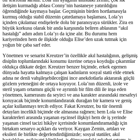
iletişim kurmadığı ablası Conny’nin hastaneye yatırıldığını
öğrendiğinde kaymaya başlar. Geçmişinin birden hortlamasıyla
kurmuş olduğu stabil düzenin çatırdamaya başlaması, Lola’yı
içinden çıkılamaz endişelerle dolu bir paranoyaya sürükler. Zira en
büyük korkusu olarak bir anda karşısında beliren ablasının “akıl
hastalığı” adım adım Lola’yı da içine alır. Bu durumu hem
kariyerinden hem de ilişkide olduğu Elise’den uzak tutmak için
yoğun bir çaba sarf eder.
Yönetmen ve senarist Kreutzer’in özellikle akıl hastalığının, gelişmiş
disiplin toplumlarındaki konumu üzerine ortaya koyduğu çıkarımlar
oldukça dikkate değer. Kreutzer benzer biçimde, erkek egemen
dünyada hayatta kalmaya çalışan kadınların sosyal statü elde etmek
adına ne denli vahşileşebileceğini ince anekdotlarla aktararak güçlü
gözlem yeteneğini de ortaya koyuyor. Lola’nın düzenli, izole ve
steril yaşam ortamını güçlü ve ayrıntılı bir film dili ile inşa eden
yönetmen, kamerasını da seyirci ve ana karakter arasındaki mesafeyi
koruyacak biçimde konumlandırarak durağan bir kamera ve geniş
açılar kullanmayı tercih ediyor. Fakat Kreutzer, bu tür önemli
detayları incelikli biçimde ele almasına rağmen; hem Lola ve Elise
karakterleri arasında yaşanan eşcinsel ilişkiyi hem de iş yerinde
yaşanan cinsel tacizi hikâye içerisinde konumlandıramadığı için
birtakım senaryo açıkları da veriyor. Kaygan Zemin, artıları ve
eksileri ile birlikte değerlendirdiğimizde; sosyal statüler, akıl
hastalıkları, psikiyatri klinikleri, iş dünyasındaki rekabet ortamı, iş