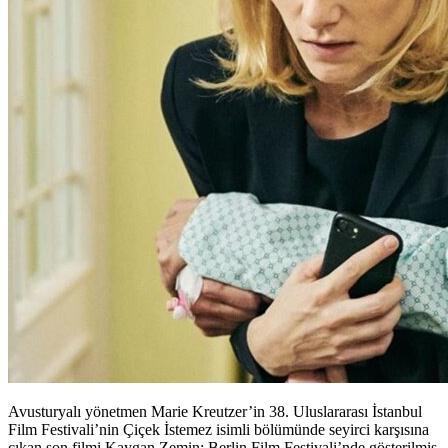
Avusturyalı yönetmen Marie Kreutzer’in 38. Uluslararası İstanbul
Film Festivali’nin Çiçek İstemez isimli bölümünde seyirci karşısına
çıkan son filmi Kaygan Zemin; Berlin Film Festivali’nde gösterilmiş