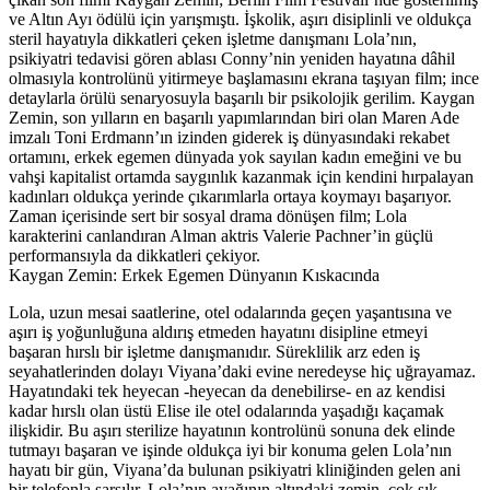
ve Altın Ayı ödülü için yarışmıştı. İşkolik, aşırı disiplinli ve oldukça
steril hayatıyla dikkatleri çeken işletme danışmanı Lola’nın,
psikiyatri tedavisi gören ablası Conny’nin yeniden hayatına dâhil
olmasıyla kontrolünü yitirmeye başlamasını ekrana taşıyan film; ince
detaylarla örülü senaryosuyla başarılı bir psikolojik gerilim. Kaygan
Zemin, son yılların en başarılı yapımlarından biri olan Maren Ade
imzalı Toni Erdmann’ın izinden giderek iş dünyasındaki rekabet
ortamını, erkek egemen dünyada yok sayılan kadın emeğini ve bu
vahşi kapitalist ortamda saygınlık kazanmak için kendini hırpalayan
kadınları oldukça yerinde çıkarımlarla ortaya koymayı başarıyor.
Zaman içerisinde sert bir sosyal drama dönüşen film; Lola
karakterini canlandıran Alman aktris Valerie Pachner’in güçlü
performansıyla da dikkatleri çekiyor.
Kaygan Zemin: Erkek Egemen Dünyanın Kıskacında
Lola, uzun mesai saatlerine, otel odalarında geçen yaşantısına ve
aşırı iş yoğunluğuna aldırış etmeden hayatını disipline etmeyi
başaran hırslı bir işletme danışmanıdır. Süreklilik arz eden iş
seyahatlerinden dolayı Viyana’daki evine neredeyse hiç uğrayamaz.
Hayatındaki tek heyecan -heyecan da denebilirse- en az kendisi
kadar hırslı olan üstü Elise ile otel odalarında yaşadığı kaçamak
ilişkidir. Bu aşırı sterilize hayatının kontrolünü sonuna dek elinde
tutmayı başaran ve işinde oldukça iyi bir konuma gelen Lola’nın
hayatı bir gün, Viyana’da bulunan psikiyatri kliniğinden gelen ani
bir telefonla sarsılır. Lola’nın ayağının altındaki zemin, çok sık