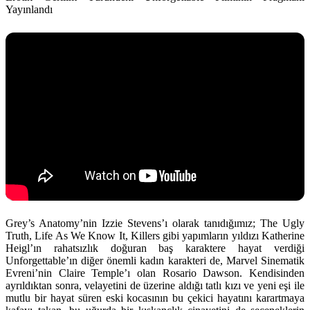
Yayınlandı
Grey’s Anatomy’nin Izzie Stevens’ı olarak tanıdığımız; The Ugly
Truth, Life As We Know It, Killers gibi yapımların yıldızı Katherine
Heigl’ın rahatsızlık doğuran baş karaktere hayat verdiği
Unforgettable’ın diğer önemli kadın karakteri de, Marvel Sinematik
Evreni’nin Claire Temple’ı olan Rosario Dawson. Kendisinden
ayrıldıktan sonra, velayetini de üzerine aldığı tatlı kızı ve yeni eşi ile
mutlu bir hayat süren eski kocasının bu çekici hayatını karartmaya