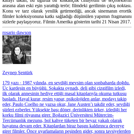
kafayı takan, bu uğurda bir kıskançlık cinayetini de seçeneklerin
arasına alan eski eşin yarattığı terör; filmdeki gerilimin çıkış noktası.
Konu ve tarz olarak yenilik getirmediği, ancak sinemanın erortik
filmler koleksiyonuna katkı sağladığı düşünülen yapımın fragmanını
sizlerle paylaşıyoruz. Filmin Amerika gösterim tarihi
21 Nisan 2017
.
rosario dawson
Zeynep Şentürk
179 yazı
·
1987 yılında, en sevdiği mevsim olan sonbaharda doğdu.
Üç kardeşin en büyüğü. Sokakta oynadı, deli gibi çizgifilm izledi,
ilk olarak annesinin hediye ettiği masal kitaplarıyla okuma tutkusu
başladı. Hayal kurar, resim yapar, psikolojiden anlar, modayı takip
eder, Paulo Coelho ne yazsa okur, Jane Austen’ı takdir eder, sevdiği
şiirleri ezberler. Yüksekte başı döner, derinlikten ürker, izlediği her
korku filmi rüyasına girer. Boğaziçi Üniversitesi Mütercim-
Tercümanlık mezunu, bol kahve tüketen bir beyaz yakalı olarak
hayatına devam eder. Kitaplardan biraz başını kaldırınca devreye
girer filmler. Önce uyarlamaların peşinden gider, sonra tavsiyelerden