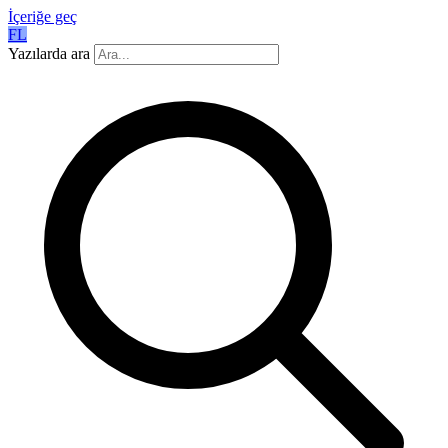
İçeriğe geç
FL
Yazılarda ara