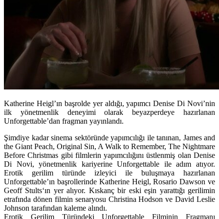
Katherine Heigl’ın başrolde yer aldığı, yapımcı Denise Di Novi’nin
ilk yönetmenlik deneyimi olarak beyazperdeye hazırlanan
Unforgettable’dan fragman yayınlandı.
Şimdiye kadar sinema sektöründe yapımcılığı ile tanınan, James and
the Giant Peach, Original Sin, A Walk to Remember, The Nightmare
Before Christmas gibi filmlerin yapımcılığını üstlenmiş olan
Denise
Di Novi
, yönetmenlik kariyerine
Unforgettable
ile adım atıyor.
Erotik gerilim türünde izleyici ile buluşmaya hazırlanan
Unforgettable’ın başrollerinde
Katherine Heigl, Rosario Dawson
ve
Geoff Stults
‘ın yer alıyor. Kıskanç bir eski eşin yarattığı gerilimin
etrafında dönen filmin senaryosu
Christina Hodson
ve
David Leslie
Johnson
tarafından kaleme alındı.
Erotik Gerilim Türündeki Unforgettable Filminin Fragmanı