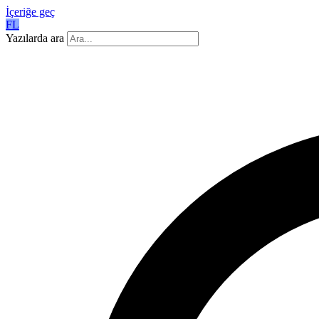
İçeriğe geç
FL
Yazılarda ara