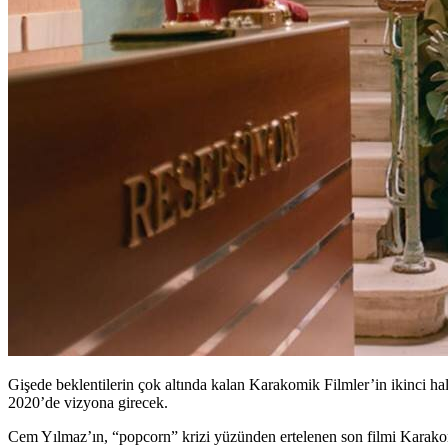
Gişede beklentilerin çok altında kalan Karakomik Filmler’in ikinci ha
2020’de vizyona girecek.
Cem Yılmaz’ın, “popcorn” krizi yüzünden ertelenen son filmi
Karako