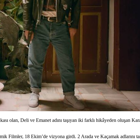
lkası olan, Deli ve Emanet adını taşıyan iki farklı hikâyeden oluşan K
mik Filmler
, 18 Ekim’de vizyona girdi. 2 Arada ve Kaçamak adlarını taşıy