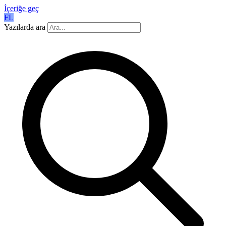
İçeriğe geç
FL
Yazılarda ara