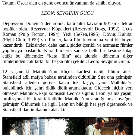
Tatum; Oscar alan en genç oyuncu ünvanının da sahibi oluyor.
LEON: SEVGİNİN GÜCÜ
Depresyon Dönemi’nden sonra, kara film kavramı 90’larda tekrar
popüler oldu. Rezervuar Köpekleri (Reservoir Dogs, 1992), Ucuz
Roman (Pulp Fiction, 1994), Yedi (Se7en,1995), Dövüş Kulübü
(Fight Club, 1999) vb. filmler, kara film kavramına yeni bir boyut
kazandırdı. Eskisinden daha kanlı, şiddet içerikli ve acımasız filmler
yapılmaya başlandı. Kara filmlerin sadece belli bir kesime hitap
ettiği bu dönemde; “kara film” adı altında, dönemin diğer
filmlerinden çok farklı bir başka film çekildi; Leon: Sevginin Gücü.
12 yaşındaki Mathilda’nın küçük kardeşi dahil, bütün ailesi
Stansfield adlı mafya babası tarafından öldürülür. Sıra ona gelmiştir.
Stansfield aileden geriye kalan tek kişiyi, yani Mathilda’yı
bulabilmek için şehri didik didik aramaktadır. Gidecek hiçbir yeri
olmayan Mathilda, kapı komşusu Leon’a sığınır. Leon; yalnız yaşan,
profesyonel bir kiralık katildir. Mathilda’nın aradığı fırsat ayağına
gelmiştir. Öldürmek ile ilgili Leon’un bildiği her şeyi öğrenecek ve
Stansfield’dan intikamını alacaktır.