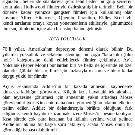
sigaraları, bellerinde silahlarıyla şehri tehdit eden bir grup serseriyi
konu alan Hollywood filmleriyle özdeşleşmiş bir terimdir. Belli bir
döneme kadar yalnızca gangster filmleri için kullanılmış olan
kavram; Alfred Hitchcock, Quentin Tarantino, Ridley Scott vb.
kendi tarzlarını ortaya koyan yönetmenlerin etkileriyle, günümüzde
tüm suç filmlerini içine alan bir üslup haline gelmiştir.
AY’A YOLCULUK
70’li yıllar, Amerika’nın depresyon dönemi olarak bilinir. Bu
yıllarda; yoksulluk ve sefaletin işlendiği, bir çoğu “kara film (film
noir)” kategorisine dahil edilebilecek filmler çekilmiştir. Ay’a
Yolculuk (Paper Moon) bunlardan biri ve belki de içlerinde en özel
olanıdır. Çünkü bir suç filmi için fazlasıyla masum ve bir o kadar
duygu yüklü bir filmdir.
Açılış sekansında Addie’nin bir kazada annesini kaybederek
kimsesiz kaldığını görüyoruz. Küçük kızı, hayattaki tek akrabası
olan teyzesine götürmesi için annesinin yakın arkadaşı Moses
görevlendiriliyor. Kimsenin daha önce görmediği bu adamın ellerine
teslim edilen Addie; bir dolandırıcıyla birlikte olduğunu fark
ettiğinde, kendi hayatını kazanmak üzere Moses’in peşine takılıyor.
Kısa sürede çok para kazanan bu ikilinin ayrılma vakti gelince
Addie’nin aklına bir başka soru takılıyor; acaba Moses onun hiç
görmediği babası olabilir mi?