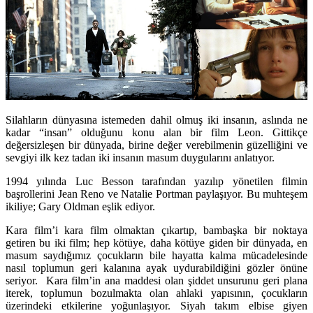
Silahların dünyasına istemeden dahil olmuş iki insanın, aslında ne
kadar “insan” olduğunu konu alan bir film Leon. Gittikçe
değersizleşen bir dünyada, birine değer verebilmenin güzelliğini ve
sevgiyi ilk kez tadan iki insanın masum duygularını anlatıyor.
1994 yılında Luc Besson tarafından yazılıp yönetilen filmin
başrollerini Jean Reno ve Natalie Portman paylaşıyor. Bu muhteşem
ikiliye; Gary Oldman eşlik ediyor.
Kara film’i kara film olmaktan çıkartıp, bambaşka bir noktaya
getiren bu iki film; hep kötüye, daha kötüye giden bir dünyada, en
masum saydığımız çocukların bile hayatta kalma mücadelesinde
nasıl toplumun geri kalanına ayak uydurabildiğini gözler önüne
seriyor. Kara film’in ana maddesi olan şiddet unsurunu geri plana
iterek, toplumun bozulmakta olan ahlaki yapısının, çocukların
üzerindeki etkilerine yoğunlaşıyor. Siyah takım elbise giyen