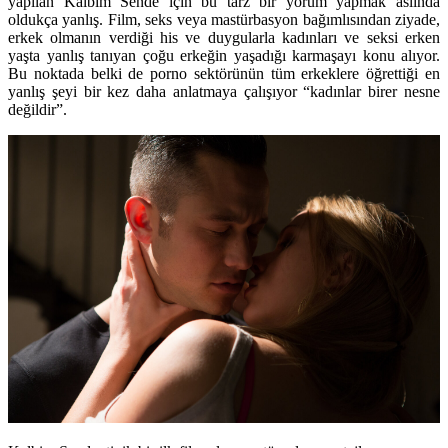
yapılan Kalbim Sende için bu tarz bir yorum yapmak aslında
oldukça yanlış. Film, seks veya mastürbasyon bağımlısından ziyade,
erkek olmanın verdiği his ve duygularla kadınları ve seksi erken
yaşta yanlış tanıyan çoğu erkeğin yaşadığı karmaşayı konu alıyor.
Bu noktada belki de porno sektörünün tüm erkeklere öğrettiği en
yanlış şeyi bir kez daha anlatmaya çalışıyor “kadınlar birer nesne
değildir”.