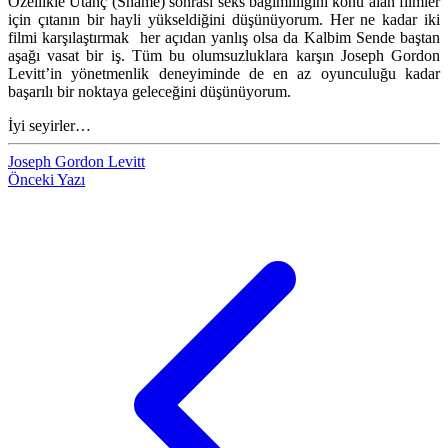
Özellikle Utanç (Shame) sonrası seks bağımlılığını konu alan filmler
için çıtanın bir hayli yükseldiğini düşünüyorum. Her ne kadar iki
filmi karşılaştırmak her açıdan yanlış olsa da Kalbim Sende baştan
aşağı vasat bir iş. Tüm bu olumsuzluklara karşın Joseph Gordon
Levitt’in yönetmenlik deneyiminde de en az oyunculuğu kadar
başarılı bir noktaya geleceğini düşünüyorum.
İyi seyirler…
Joseph Gordon Levitt
Önceki Yazı