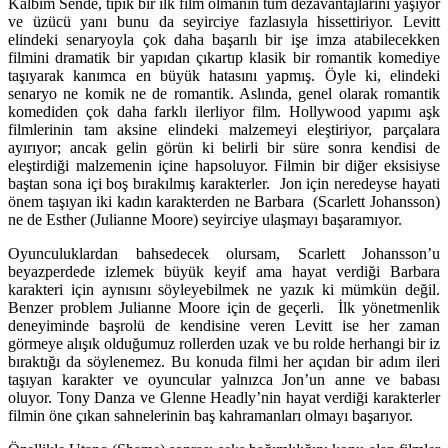
Kalbim Sende, tipik bir ilk film olmanın tüm dezavantajlarını yaşıyor
ve üzücü yanı bunu da seyirciye fazlasıyla hissettiriyor. Levitt
elindeki senaryoyla çok daha başarılı bir işe imza atabilecekken
filmini dramatik bir yapıdan çıkartıp klasik bir romantik komediye
taşıyarak kanımca en büyük hatasını yapmış. Öyle ki, elindeki
senaryo ne komik ne de romantik. Aslında, genel olarak romantik
komediden çok daha farklı ilerliyor film. Hollywood yapımı aşk
filmlerinin tam aksine elindeki malzemeyi eleştiriyor, parçalara
ayırıyor; ancak gelin görün ki belirli bir süre sonra kendisi de
eleştirdiği malzemenin içine hapsoluyor. Filmin bir diğer eksisiyse
baştan sona içi boş bırakılmış karakterler. Jon için neredeyse hayati
önem taşıyan iki kadın karakterden ne Barbara (Scarlett Johansson)
ne de Esther (Julianne Moore) seyirciye ulaşmayı başaramıyor.
Oyunculuklardan bahsedecek olursam, Scarlett Johansson’u
beyazperdede izlemek büyük keyif ama hayat verdiği Barbara
karakteri için aynısını söyleyebilmek ne yazık ki mümkün değil.
Benzer problem Julianne Moore için de geçerli. İlk yönetmenlik
deneyiminde başrolü de kendisine veren Levitt ise her zaman
görmeye alışık olduğumuz rollerden uzak ve bu rolde herhangi bir iz
bıraktığı da söylenemez. Bu konuda filmi her açıdan bir adım ileri
taşıyan karakter ve oyuncular yalnızca Jon’un anne ve babası
oluyor. Tony Danza ve Glenne Headly’nin hayat verdiği karakterler
filmin öne çıkan sahnelerinin baş kahramanları olmayı başarıyor.