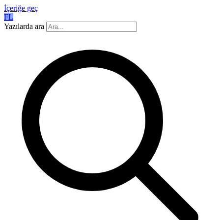
İçeriğe geç
FL
Yazılarda ara