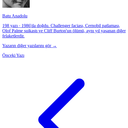
Batu Anadolu
198 yazı
·
1986'da doğdu. Challenger faciası, Çernobil patlaması,
Olof Palme suikastı ve Cliff Burton'un ölümü, aynı yıl yaşanan diğer
felaketlerdir.
Yazarın diğer yazılarını gör →
Önceki Yazı