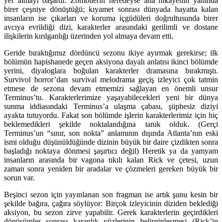
yer almayı başardı. Zombilerin neredeyse ana hikayenin yanında
birer çeşniye dönüştüğü; kıyamet sonrası dünyada hayatta kalan
insanların ise çıkarları ve koruma içgüdüleri doğrultusunda birer
avcıya evrildiği dizi, karakterler arasındaki gerilimli ve dostane
ilişkilerin kırılganlığı üzerinden yol almaya devam etti.
Geride bıraktığımız dördüncü sezonu ikiye ayırmak gerekirse; ilk
bölümün hapishanede geçen aksiyona dayalı anlatısı ikinci bölümde
yerini, diyaloglara boğulan karakterler dramasına bırakmıştı.
Survivol horror’dan survival melodrama geçiş izleyici çok tatmin
etmese de sezona devam etmemizi sağlayan en önemli unsur
Terminus’tu. Karakterlerimize yaşayabilecekleri yeni bir dünya
sunma iddiasındaki Terminus’a ulaşma çabası, şüphesiz diziyi
ayakta tutuyordu. Fakat son bölümde işlerin karakterlerimiz için hiç
beklemedikleri şekilde noktalandığına tanık olduk. (Gerçi
Terminus’un “sınır, son nokta” anlamının dışında Atlanta’nın eski
ismi olduğu düşünüldüğünde dizinin büyük bir daire çizdikten sonra
başladığı noktaya dönmesi şaşırtıcı değil) Heretik ya da yamyam
insanların arasında bir vagona tıkılı kalan Rick ve çetesi, uzun
zaman sonra yeniden bir aradalar ve çözmeleri gereken büyük bir
sorun var.
Beşinci sezon için yayınlanan son fragman ise artık şunu kesin bir
şekilde bağıra, çağıra söylüyor: Birçok izleyicinin diziden beklediği
aksiyon, bu sezon zirve yapabilir. Gerek karakterlerin geçirdikleri
dönüşümler sonrası karanlık yüzlerinin belirginleşmesi (Rick’in