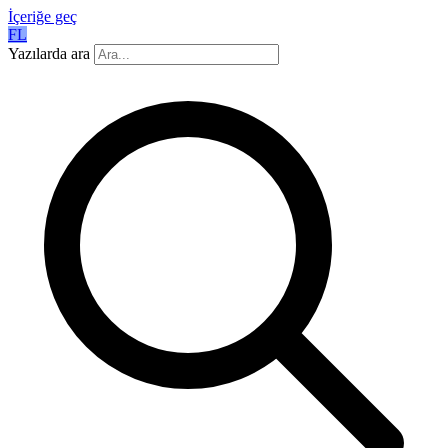
İçeriğe geç
FL
Yazılarda ara