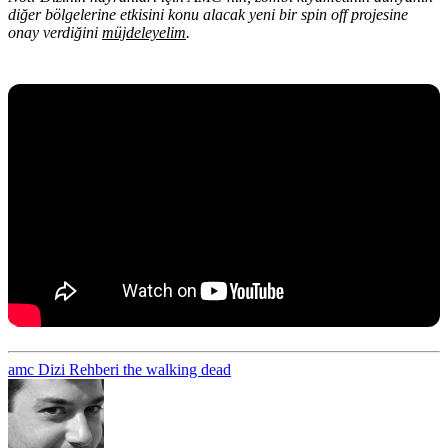
diğer bölgelerine etkisini konu alacak yeni bir spin off projesine
onay verdiğini
m
üjdeleyelim
.
amc
Dizi Rehberi
the walking dead