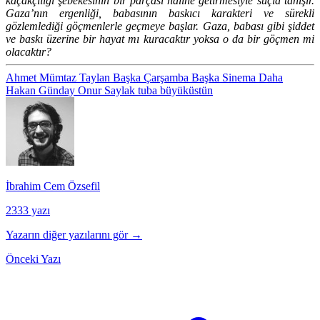
kaçakçılığı şebekesinin bir parçası haline getirmesiyle suçla tanışır.
Gaza’nın ergenliği, babasının baskıcı karakteri ve sürekli
gözlemlediği göçmenlerle geçmeye başlar. Gaza, babası gibi şiddet
ve baskı üzerine bir hayat mı kuracaktır yoksa o da bir göçmen mi
olacaktır?
Ahmet Mümtaz Taylan
Başka Çarşamba
Başka Sinema
Daha
Hakan Günday
Onur Saylak
tuba büyüküstün
İbrahim Cem Özsefil
2333 yazı
Yazarın diğer yazılarını gör →
Önceki Yazı