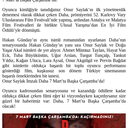
Oyuncu kimliğiyle tanıdığımız
Onur Saylak
‘ın ilk yönetmenlik
denemesi olarak dikkat çeken Daha, prömiyerini 52. Karlovy Vary
Uluslararası Film Festivali’nde yapmış, ardından Antalya ve Malatya
Film Festivalleri ile birlikte Ulusal Yarışma’dan En İyi Film
Ödülü’yle dönmüştü.
Hakan Günday
’ın aynı isimli romanından uyarlanan Daha’nın
senaryosunda Hakan Günday’ın yanı sıra Onur Saylak ve
Doğu
Yaşar Akal
isimleri de yer alıyor.
Ahmet Mümtaz Taylan, Hayat Van
Eck, Tuba Büyüküstün, Uğur Arslan, Turgut Tunçalp, Tankut
Yıldız, Kağan Uluca, Lara Aysal, Onur Akgülgil
ve
Pervin Bağdat
gibi isimlerin oldukça başarılı bir toplu oyuncu performansı
gösterdiği film, kuşkusuz son dönem Türkiye sinemasının
başarılı örneklerinden bir tanesi.
Onur Saylak İmzalı Daha 7 Mart’ta Başka Çarşamba’da!
Oyuncu kadrosundan senaryosuna ve kazandığı ödüllere kadar
oldukça dikkat çeken filmi eğer ki vizyondayken kaçırdıysanız size
güzel bir haberimiz var: Daha, 7 Mart’ta Başka Çarşamba’da
olacak!