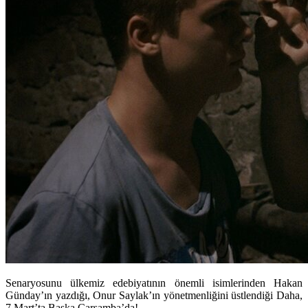
Senaryosunu ülkemiz edebiyatının önemli isimlerinden Hakan
Günday’ın yazdığı, Onur Saylak’ın yönetmenliğini üstlendiği Daha,
7 Mart’ta Başka Çarşamba’da!