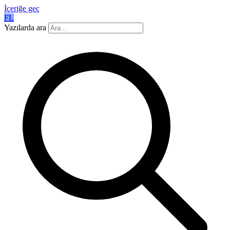
İçeriğe geç
FL
Yazılarda ara