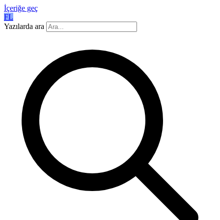
İçeriğe geç
FL
Yazılarda ara