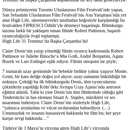
Dünya prömiyerini Toronto Uluslararası Film Festivali’nde yapan,
San Sebastián Uluslararası Film Festivali’nin Ana Yarışması’nda yer
alan High Life, sinemaseverler tarafından beğeniyle karşılandığı bu
festivalden FIPRESCI Ödülü’yle dönmeyi başarmıştı. Bilimkurgu
tarzına farklı bir yaklaşım sunan filmde
Robert Pattinson
, başarılı
oyunculuğuyla övgü toplamıştı.
High Life 31 Temmuz’da Başka Çarşamba’da!
Claire Denis
‘nin yazıp yönettiği filmin oyuncu kadrosunda
Robert
Pattinson
ve
Juliette Binoche
‘a
Mia Goth, André Benjamin, Agata
Buzek ve Lars Eidinger
eşlik ediyor. Filmin sinopsisi ise şöyle;
7 numaralı uzay gemisinde bir bebekle birlikte yalnız yaşıyor Monte.
Gemi, bir kara deliğe doğru yol alıyor; uzay-zamanın büküldüğü bir
noktaya. Çektiği bu ilk bilimkurguda Denis, tüm oyuncularına
çekimlerin yapıldığı Köln’deki Avrupa Uzay Ajansı’nda astronot
eğitimi aldırdı. Tabii ki yine Denis’nin tüm filmlerinde olduğu gibi
Tindersticks’ın has elemanı Stuart A. Staples, müzikleri ve ses
tasarımını üstleniyor. Claire Denis’nin sözleriyle High Life,
“yalnızca arzulardan ve vücut sıvılarından bahsediyor. (…)
Umutsuzluk ve insanın hassasiyeti hakkında bir film bu; her şeye
karşın sevgi hakkında…”
Türkiye’de 3 Mayıs’ta vizyona giren High Life’ı vizyonda