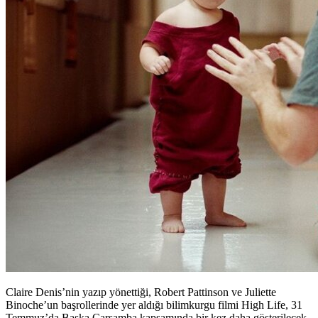
Claire Denis’nin yazıp yönettiği, Robert Pattinson ve Juliette
Binoche’un başrollerinde yer aldığı bilimkurgu filmi High Life, 31
Temmuz’da Başka Çarşamba kapsamında bir kez daha gösterilecek.