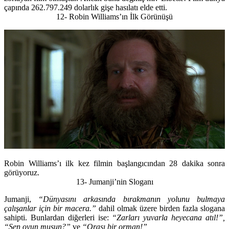
çapında 262.797.249 dolarlık gişe hasılatı elde etti.
12- Robin Williams’ın İlk Görünüşü
Robin Williams’ı ilk kez filmin başlangıcından 28 dakika sonra
görüyoruz.
13- Jumanji’nin Sloganı
Jumanji,
“Dünyasını arkasında bırakmanın yolunu bulmaya
çalışanlar için bir macera.”
dahil olmak üzere birden fazla slogana
sahipti. Bunlardan diğerleri ise:
“Zarları yuvarla heyecana atıl!”,
“Sen oyun musun?”
ve
“Orası bir orman!”