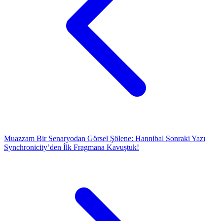
Muazzam Bir Senaryodan Görsel Şölene: Hannibal
Sonraki Yazı
Synchronicity’den İlk Fragmana Kavuştuk!