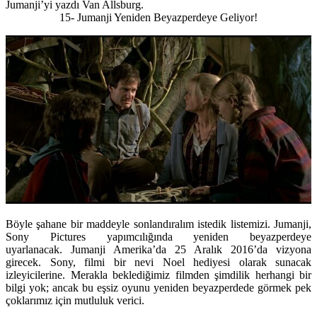
Jumanji’yi yazdı Van Allsburg.
15- Jumanji Yeniden Beyazperdeye Geliyor!
Böyle şahane bir maddeyle sonlandıralım istedik listemizi. Jumanji,
Sony Pictures yapımcılığında yeniden beyazperdeye
uyarlanacak. Jumanji Amerika’da 25 Aralık 2016’da vizyona
girecek. Sony, filmi bir nevi Noel hediyesi olarak sunacak
izleyicilerine. Merakla beklediğimiz filmden şimdilik herhangi bir
bilgi yok; ancak bu eşsiz oyunu yeniden beyazperdede görmek pek
çoklarımız için mutluluk verici.