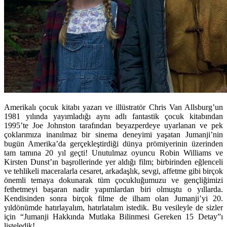
Amerikalı çocuk kitabı yazarı ve illüstratör Chris Van Allsburg’un
1981 yılında yayımladığı aynı adlı fantastik çocuk kitabından
1995’te Joe Johnston tarafından beyazperdeye uyarlanan ve pek
çoklarımıza inanılmaz bir sinema deneyimi yaşatan Jumanji’nin
bugün Amerika’da gerçekleştirdiği dünya prömiyerinin üzerinden
tam tamına 20 yıl geçti! Unutulmaz oyuncu Robin Williams ve
Kirsten Dunst’ın başrollerinde yer aldığı film; birbirinden eğlenceli
ve tehlikeli maceralarla cesaret, arkadaşlık, sevgi, affetme gibi birçok
önemli temaya dokunarak tüm çocukluğumuzu ve gençliğimizi
fethetmeyi başaran nadir yapımlardan biri olmuştu o yıllarda.
Kendisinden sonra birçok filme de ilham olan Jumanji’yi 20.
yıldönümde hatırlayalım, hatırlatalım istedik. Bu vesileyle de sizler
için “Jumanji Hakkında Mutlaka Bilinmesi Gereken 15 Detay”ı
listeledik!