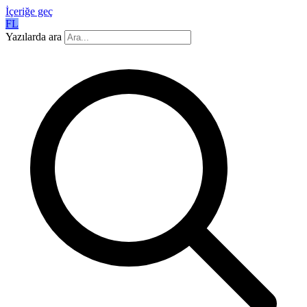
İçeriğe geç
FL
Yazılarda ara