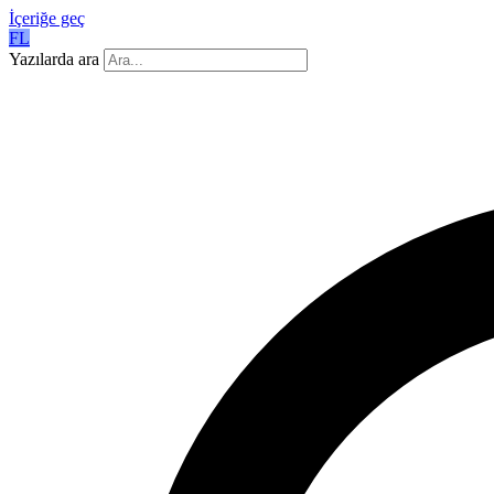
İçeriğe geç
FL
Yazılarda ara