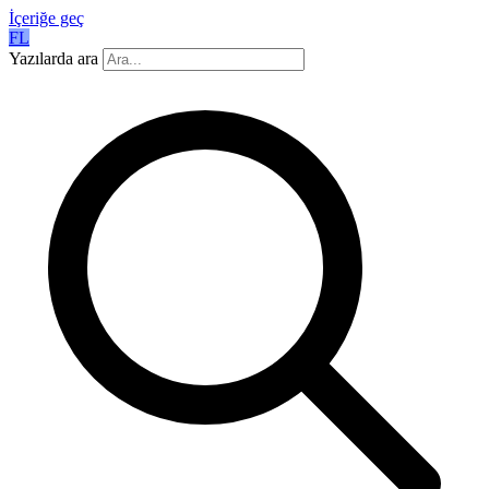
İçeriğe geç
FL
Yazılarda ara