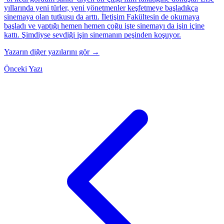
yıllarında yeni türler, yeni yönetmenler keşfetmeye başladıkça
sinemaya olan tutkusu da arttı. İletişim Fakültesin de okumaya
başladı ve yaptığı hemen hemen çoğu işte sinemayı da işin içine
kattı. Şimdiyse sevdiği işin sinemanın peşinden koşuyor.
Yazarın diğer yazılarını gör →
Önceki Yazı