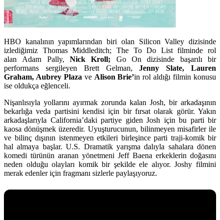
HBO kanalının yapımlarından biri olan Silicon Valley dizisinde
izlediğimiz
Thomas Middleditch;
The To Do List filminde rol
alan
Adam Pally
,
Nick Kroll;
Go On dizisinde başarılı bir
performans sergileyen
Brett Gelman,
Jenny Slate, Lauren
Graham, Aubrey Plaza
ve
Alison Brie’
in rol aldığı filmin konusu
ise oldukça eğlenceli.
Nişanlısıyla yollarını ayırmak zorunda kalan Josh, bir arkadaşının
bekarlığa veda partisini kendisi için bir fırsat olarak görür. Yakın
arkadaşlarıyla California’daki partiye giden Josh için bu parti bir
kaosa dönüşmek üzeredir. Uyuşturucunun, bilinmeyen misafirler ile
ve bilinç dışının istenmeyen etkileri birleşince parti traji-komik bir
hal almaya başlar. U.S. Dramatik yarışma dalıyla sahalara dönen
komedi türünün aranan yönetmeni Jeff Baena erkeklerin doğasını
neden olduğu olayları komik bir şekilde ele alıyor. Joshy filmini
merak edenler için fragmanı sizlerle paylaşıyoruz.