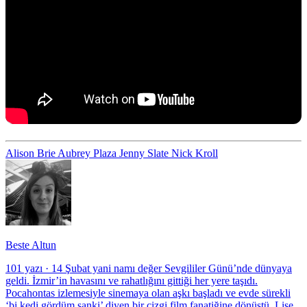
Alison Brie
Aubrey Plaza
Jenny Slate
Nick Kroll
Beste Altun
101 yazı
·
14 Şubat yani namı değer Sevgililer Günü’nde dünyaya
geldi. İzmir’in havasını ve rahatlığını gittiği her yere taşıdı.
Pocahontas izlemesiyle sinemaya olan aşkı başladı ve evde sürekli
‘bi kedi gördüm sanki’ diyen bir çizgi film fanatiğine dönüştü. Lise