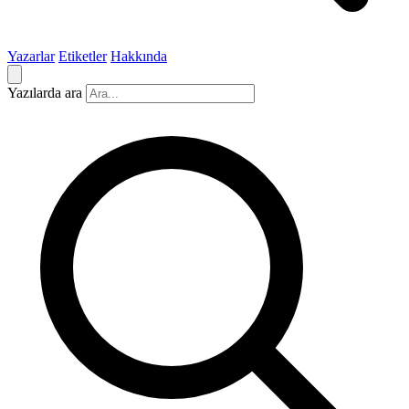
Yazarlar
Etiketler
Hakkında
Yazılarda ara