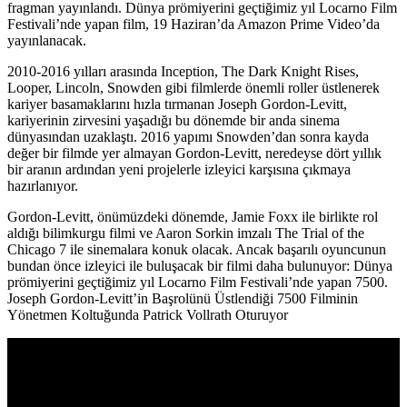
fragman yayınlandı. Dünya prömiyerini geçtiğimiz yıl Locarno Film
Festivali’nde yapan film, 19 Haziran’da Amazon Prime Video’da
yayınlanacak.
2010-2016 yılları arasında Inception, The Dark Knight Rises,
Looper, Lincoln, Snowden gibi filmlerde önemli roller üstlenerek
kariyer basamaklarını hızla tırmanan
Joseph Gordon-Levitt
,
kariyerinin zirvesini yaşadığı bu dönemde bir anda sinema
dünyasından uzaklaştı. 2016 yapımı Snowden’dan sonra kayda
değer bir filmde yer almayan Gordon-Levitt, neredeyse dört yıllık
bir aranın ardından yeni projelerle izleyici karşısına çıkmaya
hazırlanıyor.
Gordon-Levitt, önümüzdeki dönemde, Jamie Foxx ile birlikte rol
aldığı bilimkurgu filmi ve Aaron Sorkin imzalı The Trial of the
Chicago 7 ile sinemalara konuk olacak. Ancak başarılı oyuncunun
bundan önce izleyici ile buluşacak bir filmi daha bulunuyor: Dünya
prömiyerini geçtiğimiz yıl Locarno Film Festivali’nde yapan
7500
.
Joseph Gordon-Levitt’in Başrolünü Üstlendiği 7500 Filminin
Yönetmen Koltuğunda Patrick Vollrath Oturuyor