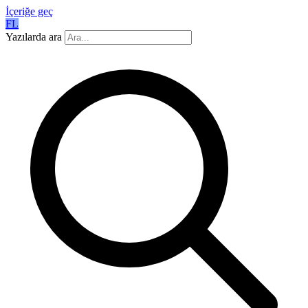
İçeriğe geç
FL
Yazılarda ara