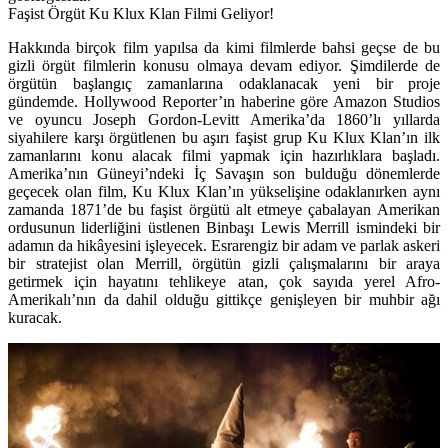
Faşist Örgüt Ku Klux Klan Filmi Geliyor!
Hakkında birçok film yapılsa da kimi filmlerde bahsi geçse de bu
gizli örgüt filmlerin konusu olmaya devam ediyor. Şimdilerde de
örgütün başlangıç zamanlarına odaklanacak yeni bir proje
gündemde. Hollywood Reporter’ın haberine göre
Amazon Studios
ve oyuncu
Joseph Gordon-Levitt
Amerika’da 1860’lı yıllarda
siyahilere karşı örgütlenen bu aşırı faşist grup Ku Klux Klan’ın ilk
zamanlarını konu alacak filmi yapmak için hazırlıklara başladı.
Amerika’nın Güneyi’ndeki İç Savaşın son bulduğu dönemlerde
geçecek olan film, Ku Klux Klan’ın yükselişine odaklanırken aynı
zamanda 1871’de bu faşist örgütü alt etmeye çabalayan Amerikan
ordusunun liderliğini üstlenen
Binbaşı Lewis Merrill
ismindeki bir
adamın da hikâyesini işleyecek. Esrarengiz bir adam ve parlak askeri
bir stratejist olan Merrill, örgütün gizli çalışmalarını bir araya
getirmek için hayatını tehlikeye atan, çok sayıda yerel Afro-
Amerikalı’nın da dahil olduğu gittikçe genişleyen bir muhbir ağı
kuracak.