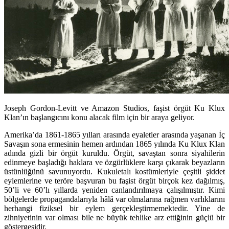
Joseph Gordon-Levitt ve Amazon Studios, faşist örgüt Ku Klux
Klan’ın başlangıcını konu alacak film için bir araya geliyor.
Amerika’da 1861-1865 yılları arasında eyaletler arasında yaşanan İç
Savaşın sona ermesinin hemen ardından 1865 yılında
Ku Klux Klan
adında gizli bir örgüt kuruldu. Örgüt, savaştan sonra siyahilerin
edinmeye başladığı haklara ve özgürlüklere karşı çıkarak beyazların
üstünlüğünü savunuyordu. Kukuletalı kostümleriyle çeşitli şiddet
eylemlerine ve teröre başvuran bu faşist örgüt birçok kez dağılmış,
50’li ve 60’lı yıllarda yeniden canlandırılmaya çalışılmıştır. Kimi
bölgelerde propagandalarıyla hâlâ var olmalarına rağmen varlıklarını
herhangi fiziksel bir eylem gerçekleştirmemektedir. Yine de
zihniyetinin var olması bile ne büyük tehlike arz ettiğinin güçlü bir
göstergesidir.