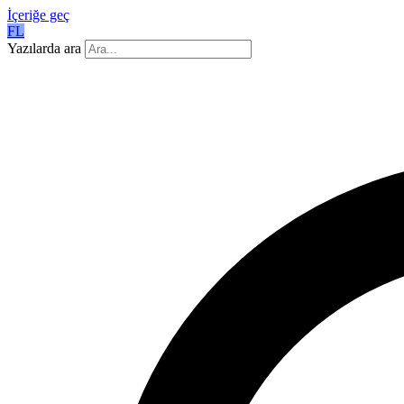
İçeriğe geç
FL
Yazılarda ara