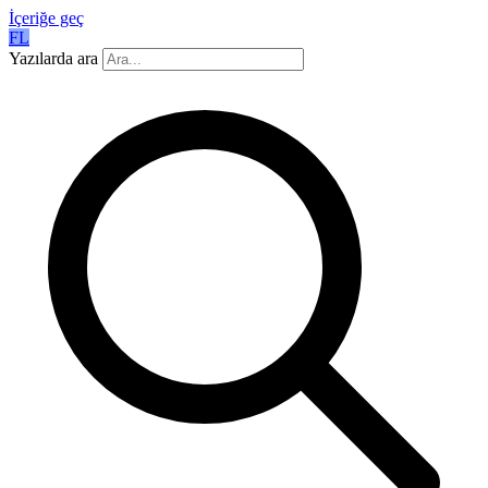
İçeriğe geç
FL
Yazılarda ara