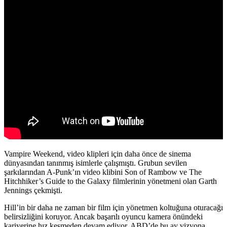
Vampire Weekend, video klipleri için daha önce de sinema
dünyasından tanınmış isimlerle çalışmıştı. Grubun sevilen
şarkılarından A-Punk’ın video klibini Son of Rambow ve The
Hitchhiker’s Guide to the Galaxy filmlerinin yönetmeni olan
Garth
Jennings
çekmişti.
Hill’in bir daha ne zaman bir film için yönetmen koltuğuna oturacağı
belirsizliğini koruyor. Ancak başarılı oyuncu kamera önündeki
kariyerine hız kesmeden devam ediyor. ABD’de bu ay vizyona