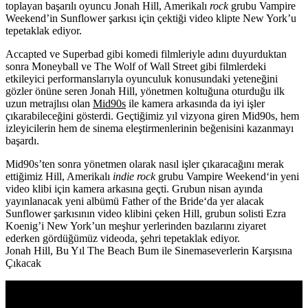
toplayan başarılı oyuncu Jonah Hill, Amerikalı
rock
grubu Vampire
Weekend’in Sunflower şarkısı için çektiği video klipte New York’u
tepetaklak ediyor.
Accapted ve Superbad gibi komedi filmleriyle adını duyurduktan
sonra Moneyball ve The Wolf of Wall Street gibi filmlerdeki
etkileyici performanslarıyla oyunculuk konusundaki yeteneğini
gözler önüne seren
Jonah Hill
, yönetmen koltuğuna oturduğu ilk
uzun metrajlısı olan
Mid90s
ile kamera arkasında da iyi işler
çıkarabileceğini gösterdi. Geçtiğimiz yıl vizyona giren
Mid90s
, hem
izleyicilerin hem de sinema eleştirmenlerinin beğenisini kazanmayı
başardı.
Mid90s’ten sonra yönetmen olarak nasıl işler çıkaracağını merak
ettiğimiz Hill, Amerikalı
indie rock
grubu
Vampire Weekend
‘in yeni
video klibi için kamera arkasına geçti. Grubun nisan ayında
yayınlanacak yeni albümü
Father of the Bride
‘da yer alacak
Sunflower
şarkısının video klibini çeken Hill, grubun solisti Ezra
Koenig’i New York’un meşhur yerlerinden bazılarını ziyaret
ederken gördüğümüz videoda, şehri tepetaklak ediyor.
Jonah Hill, Bu Yıl The Beach Bum ile Sinemaseverlerin Karşısına
Çıkacak