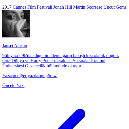
2017 Cannes Film Festivali
Jonah Hill
Martin Scorsese
Uncut Gems
Janset Atacan
966 yazı
·
96'da adige bir ailenin garip bakışlı kızı olarak doğdu.
Orta Dünya ve Harry Potter meraklısı. Şu sıralar İstanbul
Üniversitesi Gazetecilik bölümünde okuyor.
Yazarın diğer yazılarını gör →
Önceki Yazı