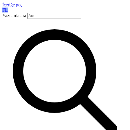
İçeriğe geç
FL
Yazılarda ara