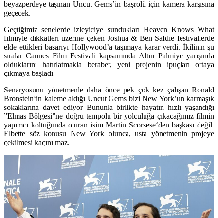
beyazperdeye taşınan Uncut Gems’in başrolü için kamera karşısına
geçecek.
Geçtiğimiz senelerde izleyiciye sundukları Heaven Knows What
filmiyle dikkatleri üzerine çeken
Joshua & Ben Safdie
festivallerde
elde ettikleri başarıyı Hollywood’a taşımaya karar verdi. İkilinin şu
sıralar Cannes Film Festivali kapsamında Altın Palmiye yarışında
olduklarını hatırlatmakla beraber, yeni projenin ipuçları ortaya
çıkmaya başladı.
Senaryosunu yönetmenle daha önce pek çok kez çalışan
Ronald
Bronstein
‘in kaleme aldığı
Uncut Gems
bizi New York’un karmaşık
sokaklarına davet ediyor Bununla birlikte hayatın hızlı yaşandığı
”Elmas Bölgesi”ne doğru tempolu bir yolculuğa çıkacağımız filmin
yapımcı koltuğunda oturan isim
Martin Scorsese
‘den başkası değil.
Elbette söz konusu New York olunca, usta yönetmenin projeye
çekilmesi kaçınılmaz.