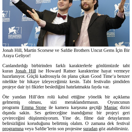
Jonah Hill, Martin Scorsese ve Safdie Brothers Uncut Gems İçin Bir
Araya Geliyor!
Canlandırdığı birbirinden farklı karakterlerle gönlümüzde taht
kuran
Jonah Hill
ise Howard Ratner karakterine hayat vermeye
hazırlanıyor. Güçlü kadrosuyla ön plana çıkan
Good Time
‘a benzer
nitelikte bir hikaye izleyeceğimiz kesin. Tabi festivalin şimdiden
projeye dair iyi fikirler beslediğini hatırlatmakta fayda var.
Öte yandan Hill’den rolü kabul ettiğine yönelik bir açıklama
gelmemiş olması, sizi meraklandırmasın. Oyuncunun
programı
Emma Stone
ile kamera karşısına geçtiği
Maniac
dizisi
dışında sakin. Ses getireceğine inandığımız bir projeyi geri
çevireceğini düşünmüyorum. Yine de, filme dair detaylarının
belirsizliğini koruduğunu belirtmiş olalım. O zamana dek festival
programına
veya Safdie’lerin son projesine
şuradan
göz atabilirsiniz.