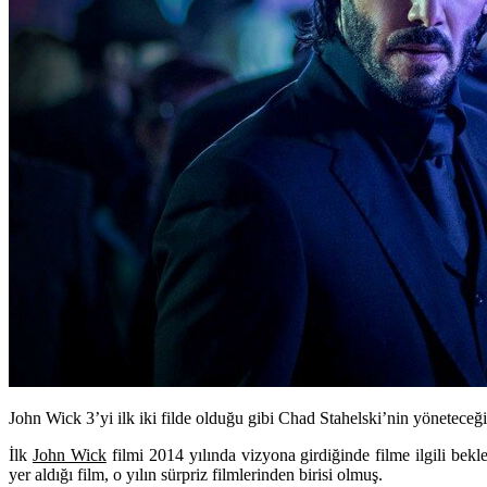
John Wick 3’yi ilk iki filde olduğu gibi Chad Stahelski’nin yöneteceği
İlk
John Wick
filmi 2014 yılında vizyona girdiğinde filme ilgili bek
yer aldığı film, o yılın sürpriz filmlerinden birisi olmuş.