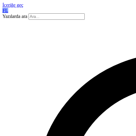
İçeriğe geç
FL
Yazılarda ara