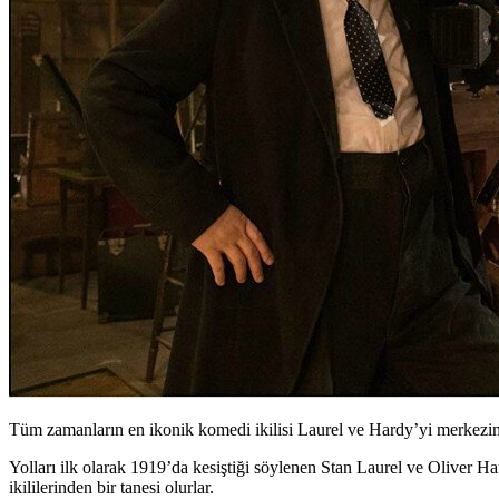
Tüm zamanların en ikonik komedi ikilisi Laurel ve Hardy’yi merkezin
Yolları ilk olarak 1919’da kesiştiği söylenen
Stan Laurel
ve
Oliver Ha
ikililerinden bir tanesi olurlar.