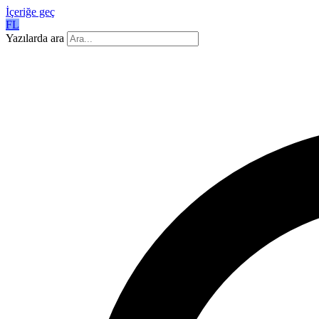
İçeriğe geç
FL
Yazılarda ara