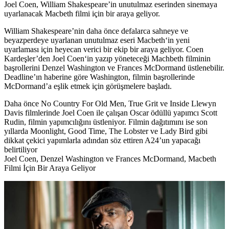
Joel Coen, William Shakespeare’in unutulmaz eserinden sinemaya
uyarlanacak Macbeth filmi için bir araya geliyor.
William Shakespeare’nin daha önce defalarca sahneye ve
beyazperdeye uyarlanan unutulmaz eseri
Macbeth
‘in yeni
uyarlaması için heyecan verici bir ekip bir araya geliyor. Coen
Kardeşler’den
Joel Coen
‘in yazıp yöneteceği Machbeth filminin
başrollerini
Denzel Washington
ve
Frances McDormand
üstlenebilir.
Deadline’ın haberine göre Washington, filmin başrollerinde
McDormand’a eşlik etmek için görüşmelere başladı.
Daha önce No Country For Old Men, True Grit ve Inside Llewyn
Davis filmlerinde Joel Coen ile çalışan Oscar ödüllü yapımcı
Scott
Rudin
, filmin yapımcılığını üstleniyor. Filmin dağıtımını ise son
yıllarda Moonlight, Good Time, The Lobster ve Lady Bird gibi
dikkat çekici yapımlarla adından söz ettiren A24’un yapacağı
belirtiliyor
Joel Coen, Denzel Washington ve Frances McDormand, Macbeth
Filmi İçin Bir Araya Geliyor