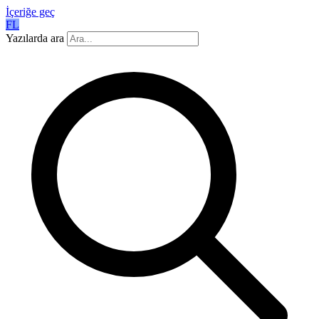
İçeriğe geç
FL
Yazılarda ara