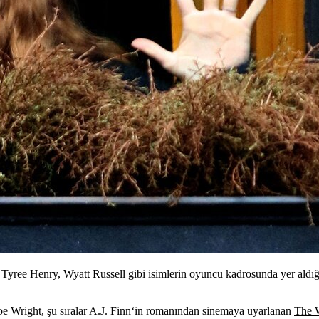
ree Henry, Wyatt Russell gibi isimlerin oyuncu kadrosunda yer aldı
oe Wright,
şu sıralar
A.J. Finn
‘in romanından sinemaya uyarlanan
The 