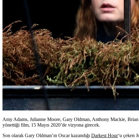
Amy Adams, Julianne Moore, Gary Oldman, Anthony Mackie, Brian Ty
yönettiği film, 15 Mayıs 2020’de vizyona girecek.
Son olarak Gary Oldman’ın Oscar kazandığı
Darkest Hour
‘u çeken
J