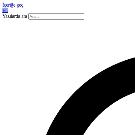
İçeriğe geç
FL
Yazılarda ara