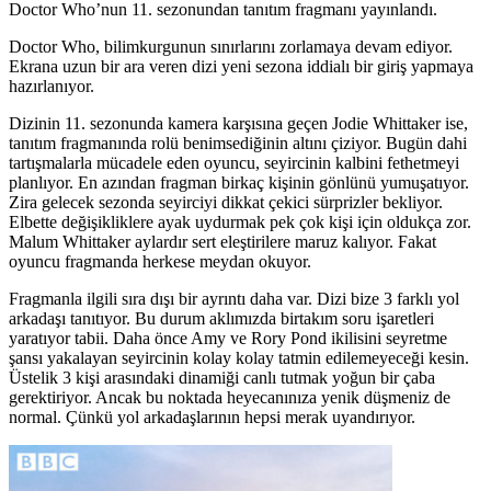
Doctor Who’nun 11. sezonundan tanıtım fragmanı yayınlandı.
Doctor Who
, bilimkurgunun sınırlarını zorlamaya devam ediyor.
Ekrana uzun bir ara veren dizi yeni sezona iddialı bir giriş yapmaya
hazırlanıyor.
Dizinin 11. sezonunda kamera karşısına geçen
Jodie Whittaker
ise,
tanıtım fragmanında rolü benimsediğinin altını çiziyor. Bugün dahi
tartışmalarla mücadele eden oyuncu, seyircinin kalbini fethetmeyi
planlıyor. En azından fragman birkaç kişinin gönlünü yumuşatıyor.
Zira gelecek sezonda seyirciyi dikkat çekici sürprizler bekliyor.
Elbette değişikliklere ayak uydurmak pek çok kişi için oldukça zor.
Malum Whittaker aylardır sert eleştirilere maruz kalıyor. Fakat
oyuncu fragmanda herkese meydan okuyor.
Fragmanla ilgili sıra dışı bir ayrıntı daha var. Dizi bize 3 farklı yol
arkadaşı tanıtıyor. Bu durum aklımızda birtakım soru işaretleri
yaratıyor tabii. Daha önce Amy ve Rory Pond ikilisini seyretme
şansı yakalayan seyircinin kolay kolay tatmin edilemeyeceği kesin.
Üstelik 3 kişi arasındaki dinamiği canlı tutmak yoğun bir çaba
gerektiriyor. Ancak bu noktada heyecanınıza yenik düşmeniz de
normal. Çünkü yol arkadaşlarının hepsi merak uyandırıyor.