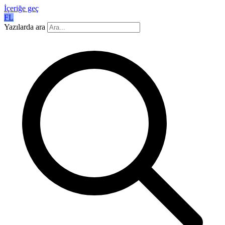
İçeriğe geç
FL
Yazılarda ara