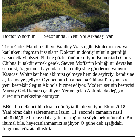
Doctor Who’nun 11. Sezonunda 3 Yeni Yol Arkadaşı Var
Tosin Cole
,
Mandip Gill
ve
Bradley Walsh
gibi isimler maceraya
katılırken; fragman insanların Doktor’un dönüşümünün getirdiği
sarsıcı etkiyi hissettiğini de gözler önüne seriyor. Bu noktada
Chris
Chibnall
‘ı takdir etmek gerek.
Steven Moffat
‘ın koltuğunu devralan
senarist, fragmanda hayranların bu endişesine gönderme yapıyor.
Kısacası Whittaker hem aklımızı çelmeye hem de seyirciyi kendisine
aşık etmeye geliyor. Oyuncunun bu amacına Chibnall’ın yanı sıra,
yeni bestekâr
Segun Akinola
hizmet ediyor. Modern serinin bestecisi
Murray Gold
kenara çekiliyor. Yerine gelen Akinola da değişim
sürecinin merkezine oturuyor.
BBC
, bu defa net bir ekrana dönüş tarihi de veriyor:
Ekim 2018
.
Yani biraz daha sabretmemiz lazım. 11. sezonda zamanın nasıl
büküldüğüne bir kez daha şahit olacağımızı söylemek mümkün. Bu
ihtimal bile, heyecanlanmamızı sağlıyor. O güne dek aşağıdaki
fragmana göz atabilirsiniz.