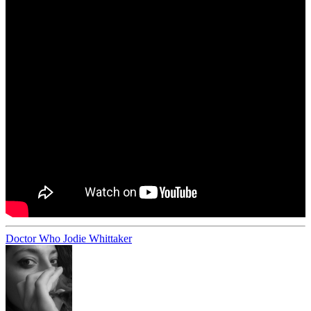
Doctor Who
Jodie Whittaker