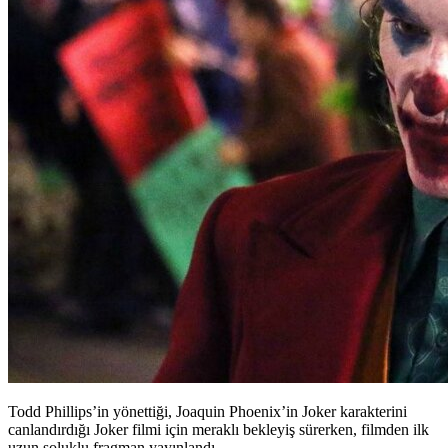
Todd Phillips’in yönettiği, Joaquin Phoenix’in Joker karakterini
canlandırdığı Joker filmi için meraklı bekleyiş sürerken, filmden ilk
uzun soluklu fragman yayınlandı.