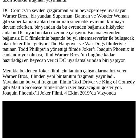
DC Comics’in sevilen çizgiromanlarını beyazperdeye uyarlayan
Warner Bros.; bir yandan Superman, Batman ve Wonder Woman
gibi süper kahramanları barındıran sinematik evrenini kurmaya
devam ederken, bir yandan da bu evrenden bağımsız hikâyeler
anlatan DC uyarlamaları üzerinde çalışıyor. Bu ana evrenden
bağımsız DC filmlerinin başında bu yıl sinemaseverler ile buluşacak
olan
Joker
filmi geliyor. The Hangover ve War Dogs filmleriyle
tanınan
Todd Phillips
‘in yönettiği filmde Joker’ı
Joaquin Phoenix
‘in
canlandırıyor olması, filmi Warner Bros.’un bugüne kadar
hazırladığı en heyecan verici DC uyarlamalarından biri yapıyor.
Merakla beklenen Joker filmi için tanıtım çalışmalarına hız veren
Warner Bros., filmden yeni bir tanıtım fragmanı yayınladı.
Yayınlanan bu yeni fragman, filmin Taxi Driver ve King of Comedy
gibi Martin Scorsese filmlerinden izler taşıyacağını gösteriyor.
Joaquin Phoenix’li Joker Filmi, 4 Ekim 2019’da Vizyonda