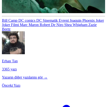
Bill Camp
DC comics
DC Sinematik Evreni
Joaquin Phoenix
Joker
Joker Filmi
Marc Maron
Robert De Niro
Shea Whigham
Zazie
Beetz
Erhan Tan
3365 yazı
Yazarın diğer yazılarını gör →
Önceki Yazı