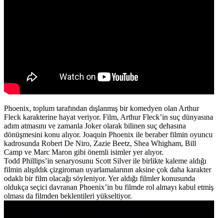
Phoenix, toplum tarafından dışlanmış bir komedyen olan Arthur
Fleck karakterine hayat veriyor. Film, Arthur Fleck’in suç dünyasına
adım atmasını ve zamanla Joker olarak bilinen suç dehasına
dönüşmesini konu alıyor. Joaquin Phoenix ile beraber filmin oyuncu
kadrosunda
Robert De Niro, Zazie Beetz, Shea Whigham, Bill
Camp
ve
Marc Maron
gibi önemli isimler yer alıyor.
Todd Phillips’in senaryosunu
Scott Silver
ile birlikte kaleme aldığı
filmin alışıldık çizgiroman uyarlamalarının aksine çok daha karakter
odaklı bir film olacağı söyleniyor. Yer aldığı filmler konusunda
oldukça seçici davranan Phoenix’in bu filmde rol almayı kabul etmiş
olması da filmden beklentileri yükseltiyor.