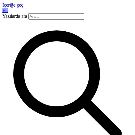
İçeriğe geç
FL
Yazılarda ara