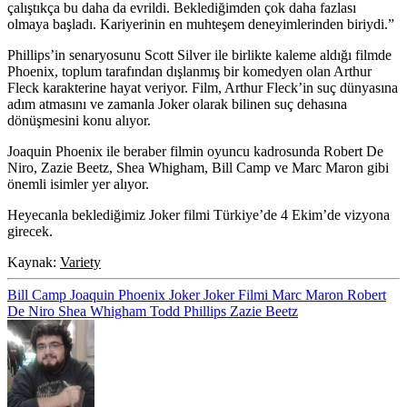
çalıştıkça bu daha da evrildi. Beklediğimden çok daha fazlası
olmaya başladı. Kariyerinin en muhteşem deneyimlerinden biriydi.”
Phillips’in senaryosunu Scott Silver ile birlikte kaleme aldığı filmde
Phoenix, toplum tarafından dışlanmış bir komedyen olan Arthur
Fleck karakterine hayat veriyor. Film, Arthur Fleck’in suç dünyasına
adım atmasını ve zamanla Joker olarak bilinen suç dehasına
dönüşmesini konu alıyor.
Joaquin Phoenix ile beraber filmin oyuncu kadrosunda
Robert De
Niro, Zazie Beetz, Shea Whigham, Bill Camp
ve
Marc Maron
gibi
önemli isimler yer alıyor.
Heyecanla beklediğimiz Joker filmi Türkiye’de 4 Ekim’de vizyona
girecek.
Kaynak:
Variety
Bill Camp
Joaquin Phoenix
Joker
Joker Filmi
Marc Maron
Robert
De Niro
Shea Whigham
Todd Phillips
Zazie Beetz