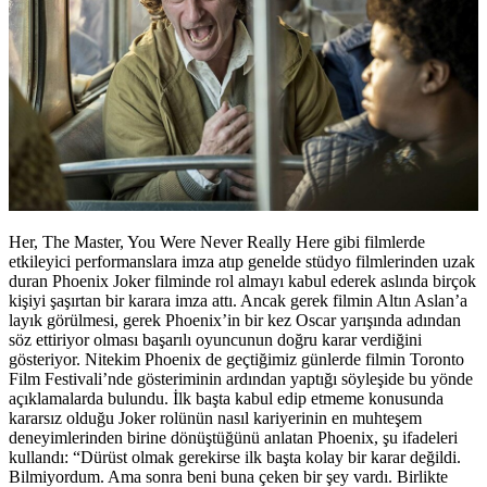
Her, The Master, You Were Never Really Here gibi filmlerde
etkileyici performanslara imza atıp genelde stüdyo filmlerinden uzak
duran Phoenix Joker filminde rol almayı kabul ederek aslında birçok
kişiyi şaşırtan bir karara imza attı. Ancak gerek filmin Altın Aslan’a
layık görülmesi, gerek Phoenix’in bir kez Oscar yarışında adından
söz ettiriyor olması başarılı oyuncunun doğru karar verdiğini
gösteriyor. Nitekim Phoenix de geçtiğimiz günlerde filmin Toronto
Film Festivali’nde gösteriminin ardından yaptığı söyleşide bu yönde
açıklamalarda bulundu. İlk başta kabul edip etmeme konusunda
kararsız olduğu Joker rolünün nasıl kariyerinin en muhteşem
deneyimlerinden birine dönüştüğünü anlatan Phoenix, şu ifadeleri
kullandı: “Dürüst olmak gerekirse ilk başta kolay bir karar değildi.
Bilmiyordum. Ama sonra beni buna çeken bir şey vardı. Birlikte