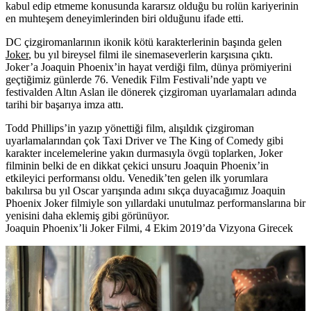
kabul edip etmeme konusunda kararsız olduğu bu rolün kariyerinin
en muhteşem deneyimlerinden biri olduğunu ifade etti.
DC çizgiromanlarının ikonik kötü karakterlerinin başında gelen
Joker
, bu yıl bireysel filmi ile sinemaseverlerin karşısına çıktı.
Joker’a Joaquin Phoenix’in hayat verdiği film, dünya prömiyerini
geçtiğimiz günlerde 76. Venedik Film Festivali’nde yaptı ve
festivalden Altın Aslan ile dönerek çizgiroman uyarlamaları adında
tarihi bir başarıya imza attı.
Todd Phillips’in yazıp yönettiği film, alışıldık çizgiroman
uyarlamalarından çok Taxi Driver ve The King of Comedy gibi
karakter incelemelerine yakın durmasıyla övgü toplarken, Joker
filminin belki de en dikkat çekici unsuru Joaquin Phoenix’in
etkileyici performansı oldu. Venedik’ten gelen ilk yorumlara
bakılırsa bu yıl Oscar yarışında adını sıkça duyacağımız Joaquin
Phoenix Joker filmiyle son yıllardaki unutulmaz performanslarına bir
yenisini daha eklemiş gibi görünüyor.
Joaquin Phoenix’li Joker Filmi, 4 Ekim 2019’da Vizyona Girecek