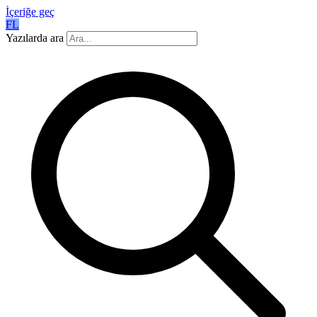
İçeriğe geç
FL
Yazılarda ara