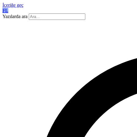
İçeriğe geç
FL
Yazılarda ara