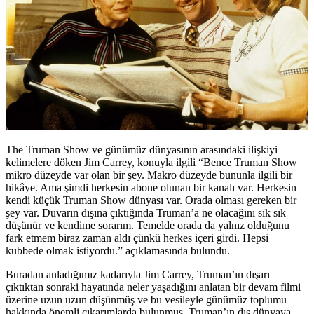
The Truman Show ve günümüz dünyasının arasındaki ilişkiyi
kelimelere döken Jim Carrey, konuyla ilgili “Bence Truman Show
mikro düzeyde var olan bir şey. Makro düzeyde bununla ilgili bir
hikâye. Ama şimdi herkesin abone olunan bir kanalı var. Herkesin
kendi küçük Truman Show dünyası var. Orada olması gereken bir
şey var. Duvarın dışına çıktığında Truman’a ne olacağını sık sık
düşünür ve kendime sorarım. Temelde orada da yalnız olduğunu
fark etmem biraz zaman aldı çünkü herkes içeri girdi. Hepsi
kubbede olmak istiyordu.” açıklamasında bulundu.
Buradan anladığımız kadarıyla Jim Carrey, Truman’ın dışarı
çıktıktan sonraki hayatında neler yaşadığını anlatan bir devam filmi
üzerine uzun uzun düşünmüş ve bu vesileyle günümüz toplumu
hakkında önemli çıkarımlarda bulunmuş. Truman’ın dış dünyaya