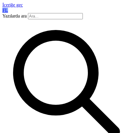
İçeriğe geç
FL
Yazılarda ara