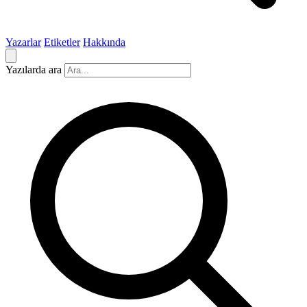
Yazarlar
Etiketler
Hakkında
Yazılarda ara