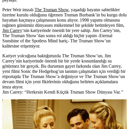
Peter Weir imzalı
The Truman Show
, yaşadığı hayatın sahtelikler
üzerine kurulu olduğunu öğrenen Truman Burbank’in bu kurgu dolu
hayattan kaçmaya çalışmasını konu alıyor. 1998 yapımı olmasına
rağmen günümüz dünyasını mükemmel bir şekilde betimleyen film,
Jim Carrey
‘nin kariyerinde önemli bir yere sahip. Jim Carrey’nin,
The Truman Show’dan sonra rol aldığı hiçbir yapım -Eternal
Sunshine of the Spotless Mind hariç- The Truman Show’un
kalitesine erişemiyor.
Kariyer yolcuğuna baktığımızda The Truman Show’un, Jim
Carrey’nin kariyerinde önemli bir bir yerde konumlandığı su
götürmez bir gerçek. Bu durumun gayet farkında olan Jim Carrey,
yeni filmi Sonic the Hedgehog’un tanıtım çalışmaları için verdiği bir
röportajda The Truman Show’a değiniyor ve The Truman Show’un
devam filmi için yeni fikirlerinin olduğunu belirten açıklamalara
imza atıyor.
Jim Carrey: “Herkesin Kendi Küçük Truman Show Dünyası Var
.
”