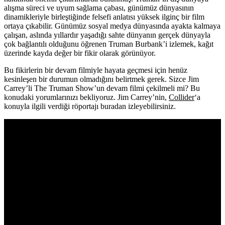
alışma süreci ve uyum sağlama çabası, günümüz dünyasının
dinamikleriyle birleştiğinde felsefi anlatısı yüksek ilginç bir film
ortaya çıkabilir. Günümüz sosyal medya dünyasında ayakta kalmaya
çalışan, aslında yıllardır yaşadığı sahte dünyanın gerçek dünyayla
çok bağlantılı olduğunu öğrenen Truman Burbank’i izlemek, kağıt
üzerinde kayda değer bir fikir olarak görünüyor.
Bu fikirlerin bir devam filmiyle hayata geçmesi için henüz
kesinleşen bir durumun olmadığını belirtmek gerek. Sizce Jim
Carrey’li The Truman Show’un devam filmi çekilmeli mi? Bu
konudaki yorumlarınızı bekliyoruz. Jim Carrey’nin,
Collider
‘a
konuyla ilgili verdiği röportajı buradan izleyebilirsiniz.