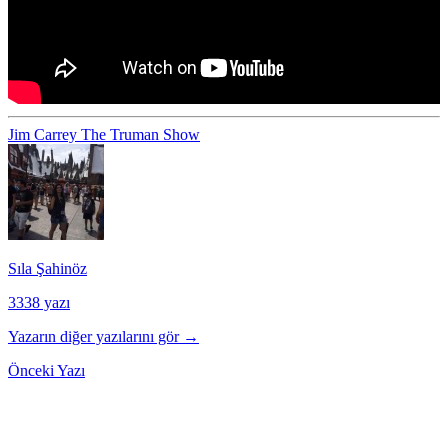
Jim Carrey
The Truman Show
Sıla Şahinöz
3338 yazı
Yazarın diğer yazılarını gör →
Önceki Yazı