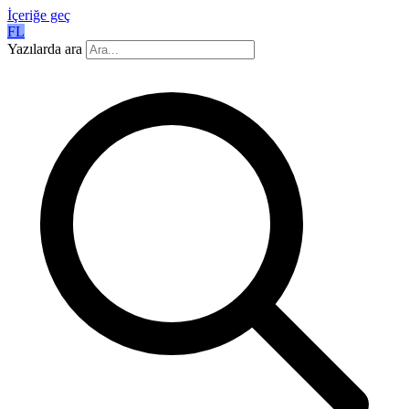
İçeriğe geç
FL
Yazılarda ara