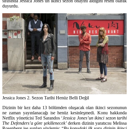
sırasında Jessica Jones’un ikinci sezon onayını aldığını resmi olarak
duyurdu.
Jessica Jones 2. Sezon Tarihi Henüz Belli Değil
Dizinin bir kez daha 13 bölümden oluşacak olan ikinci sezonunun
ne zaman yayınlanacağı ise henüz kesinleşmedi. Konu hakkında
Netflix yöneticisi
Ted Sarandos
‘
Jessica Jones’un ikinci sezon tarihi
The Defenders’a göre şekillenecek’
derken dizinin yaratıcısı
Melissa
Rosenberg
ise şunları söylemiş: “
Bu konudaki ilk soru dizinin ikinci