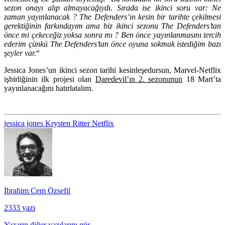
sezon onayı alıp almayacağıydı. Sırada ise ikinci soru var: Ne
zaman yayınlanacak ? The Defenders’ın kesin bir tarihte çekilmesi
gerektiğinin farkındayım ama biz ikinci sezonu The Defenders’tan
önce mi çekeceğiz yoksa sonra mı ? Ben önce yayınlanmasını tercih
ederim çünkü The Defenders’tan önce oyuna sokmak istediğim bazı
şeyler var.
“
Jessica Jones’un ikinci sezon tarihi kesinleşedursun, Marvel-Netflix
işbirliğinin ilk projesi olan
Daredevil’ın 2. sezonunun
18 Mart’ta
yayınlanacağını hatırlatalım.
jessica jones
Krysten Ritter
Netflix
İbrahim Cem Özsefil
2333 yazı
Yazarın diğer yazılarını gör →