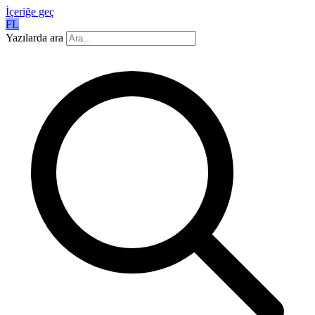
İçeriğe geç
FL
Yazılarda ara