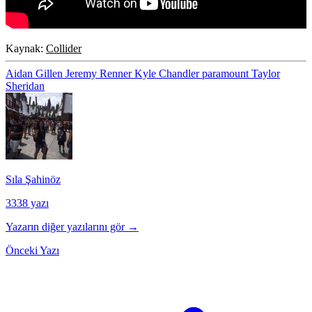
Kaynak:
Collider
Aidan Gillen
Jeremy Renner
Kyle Chandler
paramount
Taylor
Sheridan
Sıla Şahinöz
3338 yazı
Yazarın diğer yazılarını gör →
Önceki Yazı