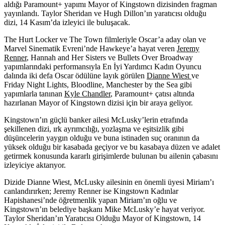
aldığı Paramount+ yapımı Mayor of Kingstown dizisinden fragman
yayınlandı. Taylor Sheridan ve Hugh Dillon’ın yaratıcısı olduğu
dizi, 14 Kasım’da izleyici ile buluşacak.
The Hurt Locker ve The Town filmleriyle Oscar’a aday olan ve
Marvel Sinematik Evreni’nde Hawkeye’a hayat veren
Jeremy
Renner
,
Hannah and Her Sisters ve Bullets Over Broadway
yapımlarındaki performansıyla En İyi Yardımcı Kadın Oyuncu
dalında iki defa Oscar ödülüne layık görülen
Dianne Wiest
ve
Friday Night Lights, Bloodline, Manchester by the Sea gibi
yapımlarla tanınan
Kyle Chandler
,
Paramount+ çatısı altında
hazırlanan
Mayor of Kingstown
dizisi için bir araya geliyor.
Kingstown’ın güçlü banker ailesi McLusky’lerin etrafında
şekillenen dizi, ırk ayrımcılığı, yozlaşma ve eşitsizlik gibi
düşüncelerin yaygın olduğu ve buna istinaden suç oranının da
yüksek olduğu bir kasabada geçiyor ve bu kasabaya düzen ve adalet
getirmek konusunda kararlı girişimlerde bulunan bu ailenin çabasını
izleyiciye aktarıyor.
Dizide Dianne Wiest, McLusky ailesinin en önemli üyesi Miriam’ı
canlandırırken; Jeremy Renner ise Kingstown Kadınlar
Hapishanesi’nde öğretmenlik yapan Miriam’ın oğlu ve
Kingstown’ın belediye başkanı Mike McLusky’e hayat veriyor.
Taylor Sheridan’ın Yaratıcısı Olduğu Mayor of Kingstown, 14