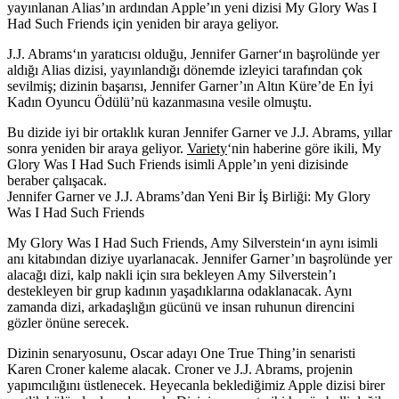
yayınlanan Alias’ın ardından Apple’ın yeni dizisi My Glory Was I
Had Such Friends için yeniden bir araya geliyor.
J.J. Abrams
‘ın yaratıcısı olduğu,
Jennifer Garner
‘ın başrolünde yer
aldığı
Alias
dizisi, yayınlandığı dönemde izleyici tarafından çok
sevilmiş; dizinin başarısı, Jennifer Garner’ın Altın Küre’de En İyi
Kadın Oyuncu Ödülü’nü kazanmasına vesile olmuştu.
Bu dizide iyi bir ortaklık kuran Jennifer Garner ve J.J. Abrams, yıllar
sonra yeniden bir araya geliyor.
Variety
‘nin haberine göre ikili,
My
Glory Was I Had Such Friends
isimli Apple’ın yeni dizisinde
beraber çalışacak.
Jennifer Garner ve J.J. Abrams’dan Yeni Bir İş Birliği: My Glory
Was I Had Such Friends
My Glory Was I Had Such Friends,
Amy Silverstein
‘ın aynı isimli
anı kitabından diziye uyarlanacak. Jennifer Garner’ın başrolünde yer
alacağı dizi, kalp nakli için sıra bekleyen Amy Silverstein’ı
destekleyen bir grup kadının yaşadıklarına odaklanacak. Aynı
zamanda dizi, arkadaşlığın gücünü ve insan ruhunun direncini
gözler önüne serecek.
Dizinin senaryosunu, Oscar adayı One True Thing’in senaristi
Karen Croner
kaleme alacak. Croner ve J.J. Abrams, projenin
yapımcılığını üstlenecek. Heyecanla beklediğimiz Apple dizisi birer