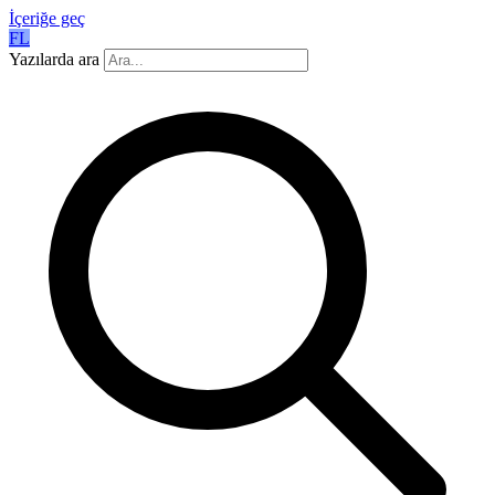
İçeriğe geç
FL
Yazılarda ara