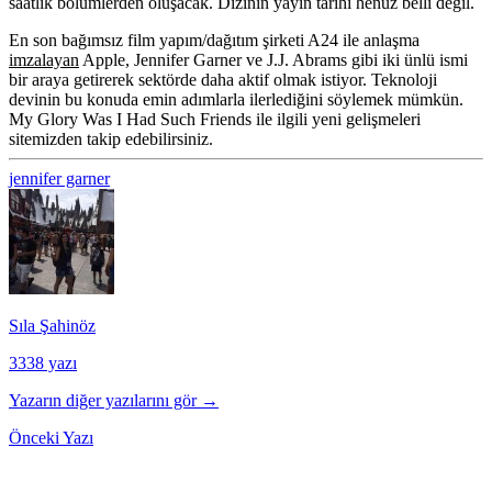
saatlik bölümlerden oluşacak. Dizinin yayın tarihi henüz belli değil.
En son bağımsız film yapım/dağıtım şirketi
A24
ile anlaşma
imzalayan
Apple, Jennifer Garner ve J.J. Abrams gibi iki ünlü ismi
bir araya getirerek sektörde daha aktif olmak istiyor. Teknoloji
devinin bu konuda emin adımlarla ilerlediğini söylemek mümkün.
My Glory Was I Had Such Friends ile ilgili yeni gelişmeleri
sitemizden takip edebilirsiniz.
jennifer garner
Sıla Şahinöz
3338 yazı
Yazarın diğer yazılarını gör →
Önceki Yazı