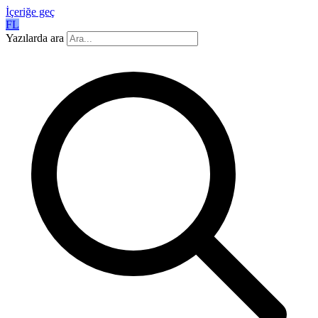
İçeriğe geç
FL
Yazılarda ara