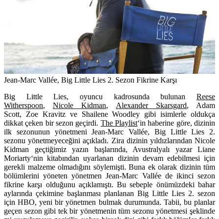
Jean-Marc Vallée, Big Little Lies 2. Sezon Fikrine Karşı
Big Little Lies
, oyuncu kadrosunda bulunan
Reese
Witherspoon
,
Nicole Kidman
,
Alexander Skarsgard
,
Adam
Scott
,
Zoe Kravitz
ve
Shailene Woodley
gibi isimlerle oldukça
dikkat çeken bir sezon geçirdi.
The Playlist
‘in haberine göre, dizinin
ilk sezonunun yönetmeni Jean-Marc Vallée, Big Little Lies 2.
sezonu yönetmeyeceğini açıkladı. Zira dizinin yıldızlarından Nicole
Kidman geçtiğimiz yazın başlarında, Avustralyalı yazar
Liane
Moriarty
‘nin kitabından uyarlanan dizinin devam edebilmesi için
gerekli malzeme olmadığını söylemişti. Buna ek olarak dizinin tüm
bölümlerini yöneten yönetmen
Jean-Marc Vallée
de ikinci sezon
fikrine karşı olduğunu açıklamıştı. Bu sebeple önümüzdeki bahar
aylarında çekimine başlanması planlanan Big Little Lies 2. sezon
için HBO, yeni bir yönetmen bulmak durumunda. Tabii, bu planlar
geçen sezon gibi tek bir yönetmenin tüm sezonu yönetmesi şeklinde