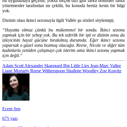
mi uygulamaya geçirilir, yoksa birçok dizi gibi farklı bölümler farklı
yönetmenler tarafından mı çekilir, bu konuda henüz kesin bir bilgi
yok.
Dizinin olası ikinci sezonuyla ilgili
Vallée
şu sözleri söylemişti;
“Hayatta olmaz çünkü bu mükemmel bir sondu. İkinci sezonu
yapmak için bir sebep yok. Bu tek seferlik bir işti ve dizinin sonu da
izleyicinin hayal gücüne bırakılmış durumda. Eğer ikinci sezonu
yaparsak o güzel sonu bozmuş olacağız. Reese, Nicole ve diğer tüm
kadınlarla yeniden çalışmayı çok isterim ama ikinci sezonu yapmak
için değil.”
Adam Scott
Alexander Skarsgard
Big Little Lies
Jean-Marc Vallee
Liane Moriarty
Reese Witherspoon
Shailene Woodley
Zoe Kravitz
Ecem Şen
675 yazı