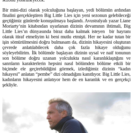
Bir mini-dizi olarak yolculuğuna başlayan, yedi bölümün ardından
finalini gerçekleştiren Big Little Lies için yeni sezonun gelebileceği
geçtiğimiz günlerde konuşulmaya başlandı. Avustralyalı yazar
Liane
Moriarty
‘nin kitabından uyarlanan dizinin devamının ihtimali, Big
Little Lies’ın dünyasında biraz daha kalmak isteyen bir hayranı
olarak itiraf etmeliyim ki beni mutlu etmişti. Her ne kadar tutan bir
işin sömürülmesini doğru bulmasam da, dizinin hikayesini oluşturan
çevrede anlatılabilecek daha çok fazla hikaye olduğunu
söyleyebilirim. İlk bölümde başlayan dizinin uysal ve naif tonunun
son bölüme doğru uzanan yolculukta nasıl karanlıklaştığını ve
sanrıların karakterlerin hepsini nasıl bölümden bölüme etkili bir
biçimde ele geçirebildiğini görmek, izlediğimiz dizinin “kadın
hikayesi” anlatan “pembe” dizi olmadığını kanıtlıyor. Big Little Lies,
kadınların hikayesini anlatıyor hem de en karanlık ve en gerçekçi
şekliyle.