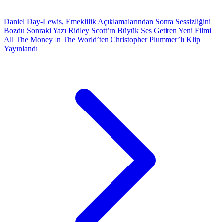
Daniel Day-Lewis, Emeklilik Açıklamalarından Sonra Sessizliğini
Bozdu
Sonraki Yazı
Ridley Scott’ın Büyük Ses Getiren Yeni Filmi
All The Money In The World’ten Christopher Plummer’lı Klip
Yayınlandı